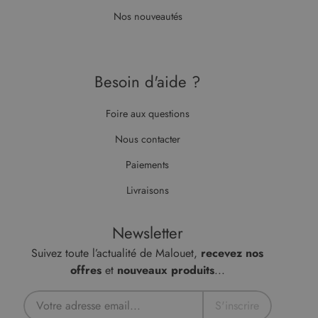
site.
minutes
est défini
.doubleclick.net
Nos nouveautés
59
par
secondes
DoubleClick
(qui
appartient à
Google)
pour
Besoin d'aide ?
déterminer
si le
navigateur
du visiteur
Foire aux questions
du site Web
prend en
charge les
Nous contacter
cookies.
Paiements
Livraisons
Newsletter
Suivez toute l’actualité de Malouet,
recevez nos
offres
et
nouveaux produits
...
S'inscrire