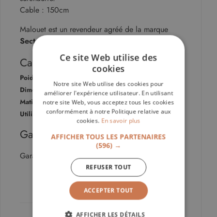
Cable : 150cm
Malouet est un revendeur agréé de la marque
Secto Design
Ce site Web utilise des
Caractéristiques
cookies
Poids :
2 Kg
Notre site Web utilise des cookies pour
Dimensions :
Ø : 54 cm / H : 68 cm
améliorer l'expérience utilisateur. En utilisant
Matières :
Multi matériaux
notre site Web, vous acceptez tous les cookies
conformément à notre Politique relative aux
Utilisation :
Intérieur
cookies.
En savoir plus
Garantie
AFFICHER TOUS LES PARTENAIRES
(596) →
Garantie fabricant de 2 ans
REFUSER TOUT
Page mise à jour le 06/08/2026
ACCEPTER TOUT
AFFICHER LES DÉTAILS