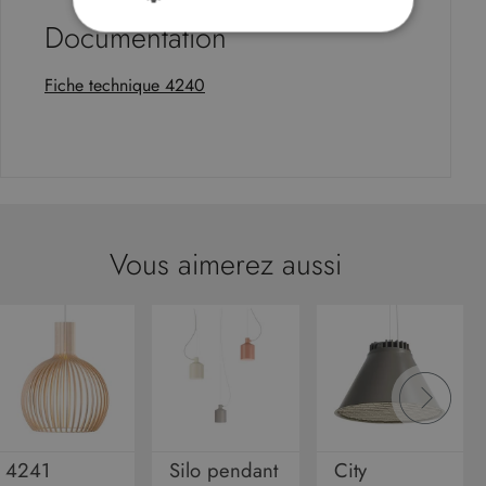
Documentation
STRICTEMENT NÉCESSAIRES
Fiche technique 4240
PERFORMANCE
CIBLAGE
FONCTIONNALITÉ
NON CLASSIFIÉS
Vous aimerez aussi
Strictement nécessaires
Performance
Ciblage
Fonctionnalité
Non classifiés
Les cookies strictement nécessaires habilitent
des fonctionnalités de base du site Web telles
que la connexion des utilisateurs et la gestion
des comptes. Le site Web ne peut pas être utilisé
correctement sans les cookies strictement
nécessaires.
4241
Silo pendant
City
Fournisseur
/