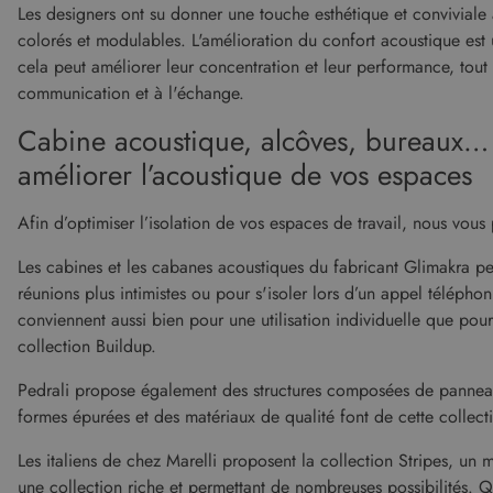
Les designers ont su donner une touche esthétique et conviviale à
Fo
Nom
colorés et modulables. L'amélioration du confort acoustique est u
D
cela peut améliorer leur concentration et leur performance, tout
CookieScriptConsent
Co
ww
communication et à l'échange.
Cabine acoustique, alcôves, bureaux…
XSRF-TOKEN
ww
améliorer l’acoustique de vos espaces
Nom
Afin d’optimiser l’isolation de vos espaces de travail, nous vous
Fourn
Nom
cf_clearance
Fournisseur
/
Dom
Google Priv
Nom
Les cabines et les cabanes acoustiques du fabricant Glimakra pe
Domaine
_ga_KZVN589Q1P
.malo
réunions plus intimistes ou pour s'isoler lors d’un appel téléphon
malouet_session
IDE
Google LLC
conviennent aussi bien pour une utilisation individuelle que p
.doubleclick
_ga
Googl
collection Buildup.
.malo
_gcl_au
Google LLC
.malouet.fr
Pedrali propose également des structures composées de panneaux
formes épurées et des matériaux de qualité font de cette collect
test_cookie
Google LLC
.doubleclick
Les italiens de chez Marelli proposent la collection Stripes, un m
une collection riche et permettant de nombreuses possibilités. Q