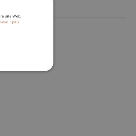
tre site Web,
savoir plus
IONNALITÉ
fiés
ilisateurs et la gestion des