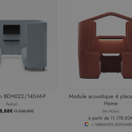
b BDH022/140-M-P
Module acoustique 4 plac
Home
Pedrali
8,88€
11.338,80€
SM Milani
à partir de
11.178,00
+ VARIANTES DISPONIB