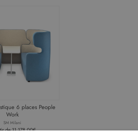
stique 6 places People
Work
SM Milani
tir de
11.178,00€
ARIANTES DISPONIBLES