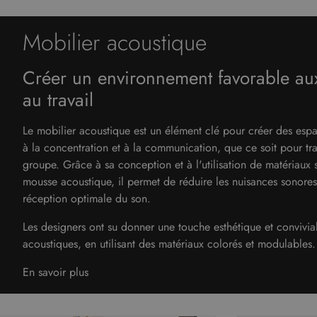
Bars extérieurs
Coedition
Accessoires et décorations
Pots et plantes
Dedon
Mobilier acoustique
Tapis extérieurs
Dellarovere
Créer un environnement favorable au
Driade
au travail
Emobok
Emu
Le mobilier acoustique est un élément clé pour créer des espa
à la concentration et à la communication, que ce soit pour tra
Fredericia furniture
groupe. Grâce à sa conception et à l'utilisation de matériaux s
Gescova
mousse acoustique, il permet de réduire les nuisances sonores
réception optimale du son.
Gommaire
Les designers ont su donner une touche esthétique et convivial
Gotessons
acoustiques, en utilisant des matériaux colorés et modulables.
Horm / Casamania
En savoir plus
Ibebi
Inclass