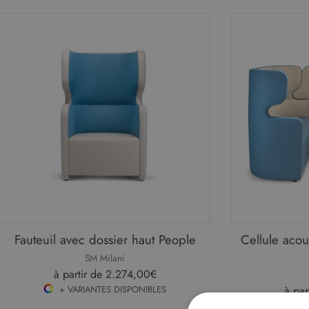
Prostoria
SCAB
Seconde vie
Secto Design
Sika Design
SM Milani
Voir plus de marques
Fauteuil avec dossier haut People
Cellule acou
SM Milani
à partir de
2.274,00€
+ VARIANTES DISPONIBLES
à par
+ V