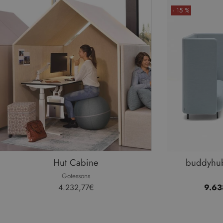
Innovation Living
- 15 %
Jardinico
JG Group
KH
Lapalma
Marelli
Massproductions
Mater
MDD
Hut Cabine
buddyhu
Midj
Gotessons
Nardi
4.232,77€
9.63
Naver Collection
Pedrali