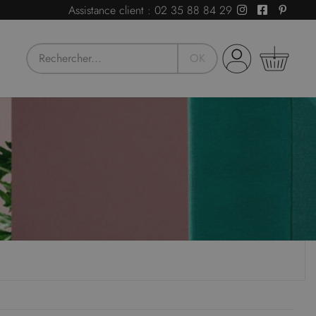
Assistance client :
02 35 88 84 29
OK
Devis
ous avez besoin de conseils ou d'un devis pour
otre activité professionnelle ?
Notre Service
lient est là pour vous guider vers la solution idéale.
Demandez un devis