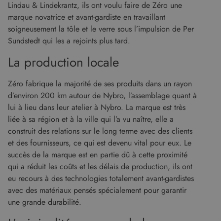
que la connexion des utilisateurs et la gestion
Lindau & Lindekrantz, ils ont voulu faire de Zéro une
des comptes. Le site Web ne peut pas être utilisé
marque novatrice et avant-gardiste en travaillant
correctement sans les cookies strictement
nécessaires.
soigneusement la tôle et le verre sous l’impulsion de Per
Fournisseur
/
Sundstedt qui les a rejoints plus tard.
Nom
Expiration
Descript
Domaine
La production locale
CookieScriptConsent
5 mois 4
Ce cooki
CookieScript
semaines
utilisé pa
www.malouet.fr
service
Cookie-
Zéro fabrique la majorité de ses produits dans un rayon
Script.c
d’environ 200 km autour de Nybro, l’assemblage quant à
pour
mémorise
lui à lieu dans leur atelier à Nybro. La marque est très
préféren
de
liée à sa région et à la ville qui l’a vu naître, elle a
consent
construit des relations sur le long terme avec des clients
des visit
en matiè
et des fournisseurs, ce qui est devenu vital pour eux. Le
cookies. I
nécessai
succès de la marque est en partie dû à cette proximité
que la
bannière
qui a réduit les coûts et les délais de production, ils ont
cookies
eu recours à des technologies totalement avant-gardistes
Cookie-
Script.c
avec des matériaux pensés spécialement pour garantir
fonction
correcte
Google Privacy Policy
une grande durabilité.
XSRF-TOKEN
www.malouet.fr
1 heure 59
Ce cooki
minutes
écrit pou