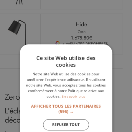
Hide
Zero
1.678,80€
+ VARIANTES DISPONIBLES
Ce site Web utilise des
cookies
Notre site Web utilise des cookies pour
améliorer l'expérience utilisateur. En utilisant
notre site Web, vous acceptez tous les cookies
conformément à notre Politique relative aux
Zero
cookies.
En savoir plus
AFFICHER TOUS LES PARTENAIRES
L’éclairage technique devenu
(596) →
décoratif
REFUSER TOUT