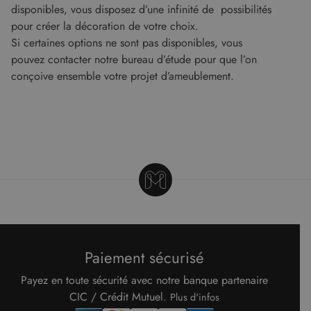
visiteur, de
voir avant
disponibles, vous disposez d’une infinité de possibilités
session et de
de visiter
campagne
ledit site
pour créer la décoration de votre choix.
pour les
Web.
rapports
Si certaines options ne sont pas disponibles, vous
d'analyse du
test_cookie
14
Ce cookie
Google LLC
pouvez contacter notre bureau d’étude pour que l’on
site.
minutes
est défini
.doubleclick.net
59
par
conçoive ensemble votre projet d’ameublement.
secondes
DoubleClick
(qui
appartient à
Google)
pour
déterminer
si le
navigateur
du visiteur
du site Web
prend en
charge les
cookies.
Paiement sécurisé
Payez en toute sécurité avec notre banque partenaire
CIC / Crédit Mutuel.
Plus d'infos