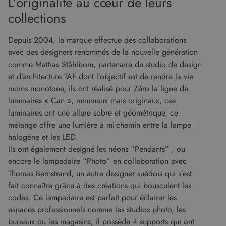
L’originalité au cœur de leurs
aider à l
collections
sécurité 
site en
empêcha
les attaq
Depuis 2004, la marque effectue des collaborations
de
falsificat
avec des designers renommés de la nouvelle génération
de requê
comme Mattias Ståhlbom, partenaire du studio de design
intersites
et d’architecture TAF dont l’objectif est de rendre la vie
moins monotone, ils ont réalisé pour Zéro la ligne de
luminaires « Can », minimaux mais originaux, ces
Fournisseur
/
luminaires ont une allure sobre et géométrique, ce
Nom
Expiration
Description
Domaine
mélange offre une lumière à mi-chemin entre la lampe
Fournisseur
Nom
Expiration
Description
cf_clearance
1 an
Cloudflare, Inc.
/
Domaine
halogène et les LED.
.malouet.fr
Fournisseur
/
Nom
Expiration
Description
Ils ont également designé les néons “Pendants” , ou
_ga_KZVN589Q1P
.malouet.fr
1 an 1
Ce cookie est
Domaine
malouet_session
www.malouet.fr
1 heure 59
mois
utilisé par
encore le lampadaire “Photo” en collaboration avec
minutes
Google
IDE
1 an
Ce cookie
Google LLC
Analytics
est défini
Thomas Bernstrand, un autre designer suédois qui s’est
.doubleclick.net
pour
par
conserver
fait connaître grâce à des créations qui bousculent les
Doubleclick
l'état de la
et fournit
codes. Ce lampadaire est parfait pour éclairer les
session.
des
informations
espaces professionnels comme les studios photo, les
_ga
1 an 1
Ce nom de
Google LLC
sur la
mois
cookie est
.malouet.fr
bureaux ou les magasins, il possède 4 supports qui ont
manière