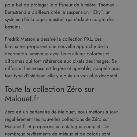
associé à
dont
pour but de protéger le diffuseur de lumière. Thomas
Google
l'utilisateur
Universal
final utilise
Bernstrand a d’ailleurs créé la suspension “City”, un
Analytics -
le site Web
qui est une
et sur toute
système d’éclairage industriel qui s'adapte au gré des
mise à jour
publicité
besoins.
importante
que
du service
l'utilisateur
d'analyse le
final a pu
Fredrik Matson a dessiné la collection PXL, ces
plus
voir avant
couramment
de visiter
luminaires proposent une nouvelle approche de la
utilisé de
ledit site
Google. Ce
Web.
décoration lumineuse avec leurs allures colorées et
cookie est
difformes qui font référence aux pixels des images. Sa
utilisé pour
_gcl_au
2 mois 4
Ce cookie
Google LLC
distinguer les
semaines
est défini
.malouet.fr
diffusion lumineuse est légère et agréable, adaptée pour
utilisateurs
par
uniques en
Doubleclick
tout type d’intérieur, elle y ajoute un vrai plus décoratif.
attribuant un
et fournit
numéro
des
Toute la collection Zéro sur
généré
informations
aléatoirement
sur la
comme
Malouet.fr
manière
identifiant
dont
client. Il est
l'utilisateur
inclus dans
final utilise
Zéro est un partenaire de Malouet, nous mettons à jour
chaque
le site Web
demande de
et sur toute
régulièrement les nouvelles collections de Zéro sur
page d'un site
publicité
et utilisé pour
Malouet.fr et proposons un catalogue complet. De
que
calculer les
l'utilisateur
nombreux revêtements de métaux et de coloris sont
données de
final a pu