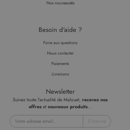
Nos nouveautés
rapports
d'analyse du
test_cookie
14
Ce cookie
Google LLC
site.
minutes
est défini
.doubleclick.net
59
par
secondes
DoubleClick
(qui
Besoin d'aide ?
appartient à
Google)
pour
déterminer
Foire aux questions
si le
navigateur
Nous contacter
du visiteur
du site Web
prend en
Paiements
charge les
cookies.
Livraisons
Newsletter
Suivez toute l’actualité de Malouet,
recevez nos
offres
et
nouveaux produits
...
S'inscrire