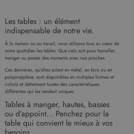
FONCTIONNALITÉ
NON CLASSIFIÉS
Les tables : un élément
indispensable de notre vie.
À la maison ou au travail, nous utilisons tous au cœur de
Strictement nécessaires
Performance
notre quotidien les tables. Que cela soit pour travailler,
Ciblage
Fonctionnalité
Non classifiés
manger ou passer des moments avec nos proches.
Les cookies strictement nécessaires habilitent
des fonctionnalités de base du site Web telles
Ces dernières, qu’elles soient en métal, en bois ou en
que la connexion des utilisateurs et la gestion
polypropylène, sont disponibles en multiples formes et
des comptes. Le site Web ne peut pas être utilisé
correctement sans les cookies strictement
coloris et détiennent toutes des caractéristiques
nécessaires.
différentes qui les rendent uniques.
Fournisseur
/
Nom
Expiration
Descript
Domaine
Tables à manger, hautes, basses
CookieScriptConsent
5 mois 4
Ce cooki
CookieScript
ou d’appoint… Penchez pour la
semaines
utilisé pa
www.malouet.fr
service
table qui convient le mieux à vos
Cookie-
Script.c
besoins.
pour
mémorise