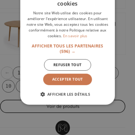
cookies
Notre site Web utilise des cookies pour
améliorer l'expérience utilisateur. En utilisant
Table ronde extensible OQUI
notre site Web, vous acceptez tous les cookies
120-200
conformément à notre Politique relative aux
cookies.
En savoir plus
KH
764,50€
AFFICHER TOUS LES PARTENAIRES
(596) →
REFUSER TOUT
←
1
2
3
4
5
6
7
8
9
ACCEPTER TOUT
→
10
AFFICHER LES DÉTAILS
Voir
de produits
STRICTEMENT NÉCESSAIRES
PERFORMANCE
CIBLAGE