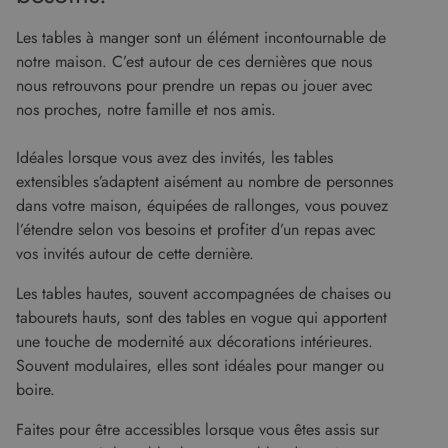
préféren
de
Les tables à manger sont un élément incontournable de
consent
des visit
notre maison. C’est autour de ces dernières que nous
en matiè
nous retrouvons pour prendre un repas ou jouer avec
cookies. I
nécessai
nos proches, notre famille et nos amis.
que la
bannière
cookies
Cookie-
Idéales lorsque vous avez des invités, les tables
Script.c
extensibles s’adaptent aisément au nombre de personnes
fonction
correcte
Google Privacy Policy
dans votre maison, équipées de rallonges, vous pouvez
XSRF-TOKEN
www.malouet.fr
1 heure 59
Ce cooki
l’étendre selon vos besoins et profiter d’un repas avec
minutes
écrit pou
vos invités autour de cette dernière.
aider à l
sécurité 
site en
Les tables hautes, souvent accompagnées de chaises ou
empêcha
les attaq
tabourets hauts, sont des tables en vogue qui apportent
de
falsificat
une touche de modernité aux décorations intérieures.
de requê
Souvent modulaires, elles sont idéales pour manger ou
intersites
boire.
Faites pour être accessibles lorsque vous êtes assis sur