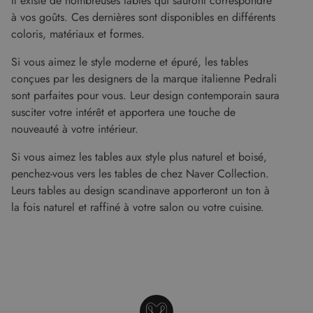
Il existe de nombreuses tables qui sauront correspondre
distinguer les
semaines
est défini
.malouet.fr
utilisateurs
par
à vos goûts. Ces dernières sont disponibles en différents
uniques en
Doubleclick
attribuant un
coloris, matériaux et formes.
et fournit
numéro
des
généré
informations
Si vous aimez le style moderne et épuré, les tables
aléatoirement
sur la
comme
manière
conçues par les designers de la marque italienne Pedrali
identifiant
dont
client. Il est
l'utilisateur
sont parfaites pour vous. Leur design contemporain saura
inclus dans
final utilise
chaque
susciter votre intérêt et apportera une touche de
le site Web
demande de
et sur toute
nouveauté à votre intérieur.
page d'un site
publicité
et utilisé pour
que
calculer les
l'utilisateur
Si vous aimez les tables aux style plus naturel et boisé,
données de
final a pu
visiteur, de
voir avant
penchez-vous vers les tables de chez Naver Collection.
session et de
de visiter
campagne
Leurs tables au design scandinave apporteront un ton à
ledit site
pour les
Web.
la fois naturel et raffiné à votre salon ou votre cuisine.
rapports
d'analyse du
test_cookie
14
Ce cookie
Google LLC
site.
minutes
est défini
.doubleclick.net
59
par
secondes
DoubleClick
(qui
appartient à
Google)
pour
déterminer
si le