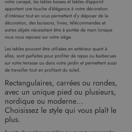
votre canapé, les tables basses et tables d’appoint
Fournisseur
/
Nom
Expiration
Description
Domaine
apportent une touche d’élégance à votre décoration
Fournisseur
Nom
Expiration
Description
d’intérieur tout en vous permettant d’y déposer de la
cf_clearance
1 an
Cloudflare, Inc.
/
Domaine
.malouet.fr
Fournisseur
/
décoration, des boissons, livres, télécommandes et
Nom
Expiration
Description
_ga_KZVN589Q1P
.malouet.fr
1 an 1
Ce cookie est
Domaine
malouet_session
www.malouet.fr
1 heure 59
autres objets nécessitant être à portée de main lorsque
mois
utilisé par
minutes
Google
IDE
1 an
Ce cookie
Google LLC
vous vous reposez sur votre siège.
Analytics
est défini
.doubleclick.net
pour
par
conserver
Doubleclick
Les tables pouvant être utilisées en extérieur quant à
l'état de la
et fournit
session.
elles, sont parfaites pour profiter de repas ou barbecues
des
informations
sur votre terrasse ou dans votre jardin et permettent aussi
_ga
1 an 1
Ce nom de
Google LLC
sur la
mois
cookie est
.malouet.fr
manière
de travailler tout en profitant du soleil.
associé à
dont
Google
l'utilisateur
Universal
Rectangulaires, carrées ou rondes,
final utilise
Analytics -
le site Web
qui est une
et sur toute
avec un unique pied ou plusieurs,
mise à jour
publicité
importante
que
nordique ou moderne…
du service
l'utilisateur
d'analyse le
final a pu
Choisissez le style qui vous plaît le
plus
voir avant
couramment
de visiter
plus.
utilisé de
ledit site
Google. Ce
Web.
cookie est
utilisé pour
_gcl_au
2 mois 4
Ce cookie
Google LLC