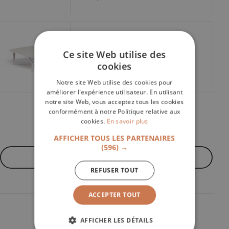
Table basse Angel blanc
Ce site Web utilise des
Emu
cookies
1.275,00€
Notre site Web utilise des cookies pour
améliorer l'expérience utilisateur. En utilisant
notre site Web, vous acceptez tous les cookies
conformément à notre Politique relative aux
cookies.
En savoir plus
←
→
1
2
3
4
AFFICHER TOUS LES PARTENAIRES
(596) →
Voir
de produits
REFUSER TOUT
ACCEPTER TOUT
AFFICHER LES DÉTAILS