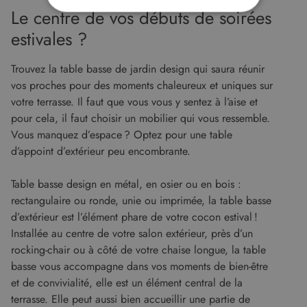
Le centre de vos débuts de soirées
STRICTEMENT NÉCESSAIRES
estivales ?
PERFORMANCE
CIBLAGE
Trouvez la table basse de jardin design qui saura réunir
FONCTIONNALITÉ
vos proches pour des moments chaleureux et uniques sur
votre terrasse. Il faut que vous vous y sentez à l’aise et
NON CLASSIFIÉS
pour cela, il faut choisir un mobilier qui vous ressemble.
Vous manquez d’espace ? Optez pour une table
d’appoint d’extérieur peu encombrante.
Strictement nécessaires
Performance
Table basse design en métal, en osier ou en bois :
rectangulaire ou ronde, unie ou imprimée, la table basse
Ciblage
Fonctionnalité
Non classifiés
d’extérieur est l’élément phare de votre cocon estival !
Les cookies strictement nécessaires habilitent
Installée au centre de votre salon extérieur, près d’un
des fonctionnalités de base du site Web telles
que la connexion des utilisateurs et la gestion
rocking-chair ou à côté de votre chaise longue, la table
des comptes. Le site Web ne peut pas être utilisé
basse vous accompagne dans vos moments de bien-être
correctement sans les cookies strictement
nécessaires.
et de convivialité, elle est un élément central de la
terrasse. Elle peut aussi bien accueillir une partie de
Fournisseur
/
Nom
Expiration
Descript