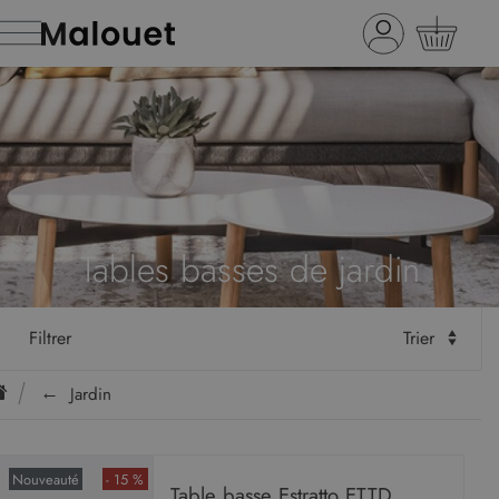
Tables basses de jardin
Filtrer
Trier
Jardin
Nouveauté
- 15 %
Table basse Estratto ETTD