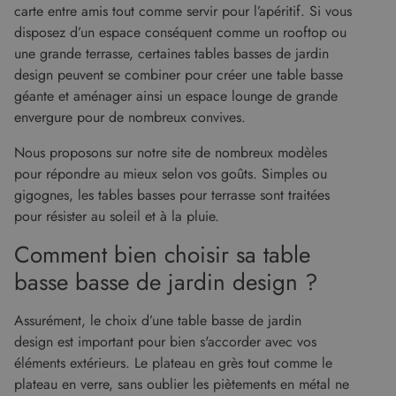
Domaine
carte entre amis tout comme servir pour l’apéritif. Si vous
disposez d’un espace conséquent comme un rooftop ou
CookieScriptConsent
5 mois 4
Ce cooki
CookieScript
semaines
utilisé pa
www.malouet.fr
une grande terrasse, certaines tables basses de jardin
service
Cookie-
design peuvent se combiner pour créer une table basse
Script.c
pour
géante et aménager ainsi un espace lounge de grande
mémorise
envergure pour de nombreux convives.
préféren
de
consent
Nous proposons sur notre site de nombreux modèles
des visit
en matiè
pour répondre au mieux selon vos goûts. Simples ou
cookies. I
nécessai
gigognes, les tables basses pour terrasse sont traitées
que la
pour résister au soleil et à la pluie.
bannière
cookies
Cookie-
Comment bien choisir sa table
Script.c
fonction
basse basse de jardin design ?
correcte
Google Privacy Policy
XSRF-TOKEN
www.malouet.fr
1 heure 59
Ce cooki
minutes
écrit pou
Assurément, le choix d’une table basse de jardin
aider à l
design est important pour bien s'accorder avec vos
sécurité 
site en
éléments extérieurs. Le plateau en grès tout comme le
empêcha
les attaq
plateau en verre, sans oublier les piètements en métal ne
de