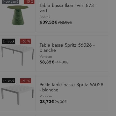
Nouveauté
- 15 %
Table basse Ikon Twist 873 -
vert
Pedrali
639,52€
752,00€
En stock
- 60 %
Table basse Spritz 56026 -
blanche
Vondom
58,32€
144,00€
En stock
- 60 %
Petite table basse Spritz 56028
- blanche
Vondom
38,73€
96,00€