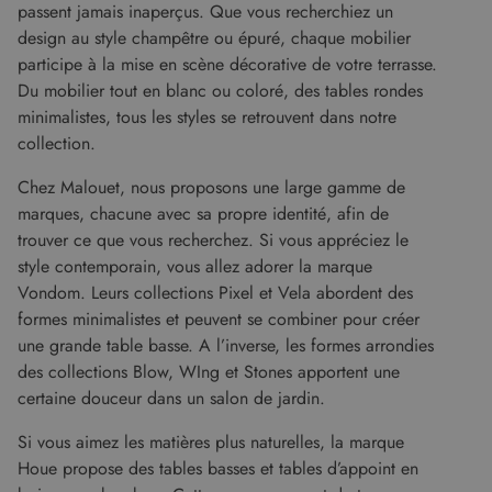
falsificat
passent jamais inaperçus. Que vous recherchiez un
de requê
design au style champêtre ou épuré, chaque mobilier
intersites
participe à la mise en scène décorative de votre terrasse.
Du mobilier tout en blanc ou coloré, des tables rondes
minimalistes, tous les styles se retrouvent dans notre
Fournisseur
/
collection.
Nom
Expiration
Description
Domaine
Fournisseur
Nom
Expiration
Description
Chez Malouet, nous proposons une large gamme de
cf_clearance
1 an
Cloudflare, Inc.
/
Domaine
.malouet.fr
Fournisseur
/
marques, chacune avec sa propre identité, afin de
Nom
Expiration
Description
_ga_KZVN589Q1P
.malouet.fr
1 an 1
Ce cookie est
Domaine
trouver ce que vous recherchez. Si vous appréciez le
malouet_session
www.malouet.fr
1 heure 59
mois
utilisé par
minutes
Google
IDE
1 an
Ce cookie
Google LLC
style contemporain, vous allez adorer la marque
Analytics
est défini
.doubleclick.net
pour
Vondom. Leurs collections Pixel et Vela abordent des
par
conserver
Doubleclick
formes minimalistes et peuvent se combiner pour créer
l'état de la
et fournit
session.
des
une grande table basse. A l’inverse, les formes arrondies
informations
_ga
1 an 1
Ce nom de
Google LLC
sur la
des collections Blow, WIng et Stones apportent une
mois
cookie est
.malouet.fr
manière
associé à
certaine douceur dans un salon de jardin.
dont
Google
l'utilisateur
Universal
final utilise
Si vous aimez les matières plus naturelles, la marque
Analytics -
le site Web
qui est une
et sur toute
Houe propose des tables basses et tables d’appoint en
mise à jour
publicité
importante
que