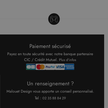
.doubleclick.net
59
par
secondes
DoubleClick
(qui
appartient à
Google)
pour
déterminer
si le
navigateur
du visiteur
du site Web
prend en
charge les
Paiement sécurisé
cookies.
Payez en toute sécurité avec notre banque partenaire
CIC / Crédit Mutuel.
Plus d'infos
Un renseignement ?
Malouet Design vous apporte un conseil personnalisé.
Tel :
02 35 88 84 29