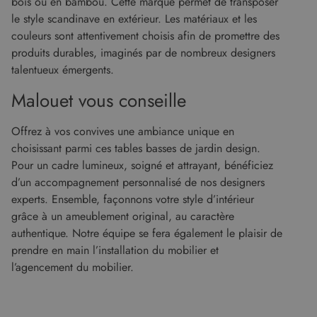
bois ou en bambou. Cette marque permet de transposer
du service
l'utilisateur
d'analyse le
le style scandinave en extérieur. Les matériaux et les
final a pu
plus
voir avant
couleurs sont attentivement choisis afin de promettre des
couramment
de visiter
utilisé de
ledit site
produits durables, imaginés par de nombreux designers
Google. Ce
Web.
cookie est
talentueux émergents.
utilisé pour
_gcl_au
2 mois 4
Ce cookie
Google LLC
distinguer les
semaines
est défini
.malouet.fr
Malouet vous conseille
utilisateurs
par
uniques en
Doubleclick
attribuant un
et fournit
numéro
des
Offrez à vos convives une ambiance unique en
généré
informations
aléatoirement
choisissant parmi ces tables basses de jardin design.
sur la
comme
manière
Pour un cadre lumineux, soigné et attrayant, bénéficiez
identifiant
dont
client. Il est
l'utilisateur
d’un accompagnement personnalisé de nos designers
inclus dans
final utilise
chaque
experts. Ensemble, façonnons votre style d’intérieur
le site Web
demande de
et sur toute
grâce à un ameublement original, au caractère
page d'un site
publicité
et utilisé pour
que
authentique. Notre équipe se fera également le plaisir de
calculer les
l'utilisateur
données de
final a pu
prendre en main l’installation du mobilier et
visiteur, de
voir avant
session et de
l’agencement du mobilier.
de visiter
campagne
ledit site
pour les
Web.
rapports
d'analyse du
test_cookie
14
Ce cookie
Google LLC
site.
minutes
est défini