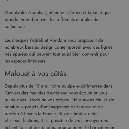
NON CLASSIFIÉS
Modulables à souhait, décidez la forme et la taille que
prendra votre bar avec les différents modules des
collections.
Strictement nécessaires
Performance
Ciblage
Fonctionnalité
Non classifiés
Les marques Pedrali et Vondom vous proposent de
nombreux bars au design contemporain avec des lignes
Les cookies strictement nécessaires habilitent
très épurées qui peuvent tout aussi bien convenir pour
des fonctionnalités de base du site Web telles
que la connexion des utilisateurs et la gestion
les espaces intérieurs.
des comptes. Le site Web ne peut pas être utilisé
correctement sans les cookies strictement
Malouet à vos côtés
nécessaires.
Fournisseur
/
Nom
Expiration
Descript
Depuis plus de 10 ans, notre équipe expérimentée dans
Domaine
l’univers des meubles d’extérieur, vous écoute et vous
CookieScriptConsent
5 mois 4
Ce cooki
CookieScript
semaines
utilisé pa
www.malouet.fr
guide dans l’étude de vos projets. Nous avons réalisé de
service
nombreux projets d’aménagement de terrasse et de
Cookie-
Script.c
rooftop à travers la France. Si vous hésitez entre
pour
mémorise
plusieurs finitions, il est possible de vous envoyer des
préféren
de
échantillons et des photos, pour acquérir le bar extérieur