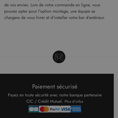
consent
de vos envies. Lors de votre commande en ligne, vous
des visit
en matiè
pouvez opter pour l’option montage, une équipe se
cookies. I
nécessai
chargera de vous livrer et d’installer votre bar d’extérieur.
que la
bannière
cookies
Cookie-
Script.c
fonction
correcte
Google Privacy Policy
XSRF-TOKEN
www.malouet.fr
1 heure 59
Ce cooki
minutes
écrit pou
aider à l
sécurité 
site en
empêcha
les attaq
de
falsificat
de requê
Paiement sécurisé
intersites
Payez en toute sécurité avec notre banque partenaire
CIC / Crédit Mutuel.
Plus d'infos
Fournisseur
/
Nom
Expiration
Description
Domaine