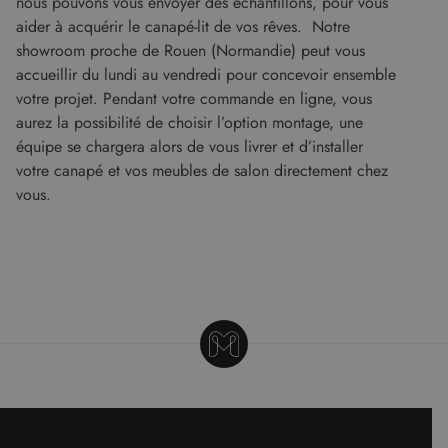
nous pouvons vous envoyer des échantillons, pour vous
Les cookies strictement nécessaires habilitent
aider à acquérir le canapé-lit de vos rêves. Notre
des fonctionnalités de base du site Web telles
que la connexion des utilisateurs et la gestion
showroom proche de Rouen (Normandie) peut vous
des comptes. Le site Web ne peut pas être utilisé
accueillir du lundi au vendredi pour concevoir ensemble
correctement sans les cookies strictement
nécessaires.
votre projet. Pendant votre commande en ligne, vous
aurez la possibilité de choisir l’option montage, une
Fournisseur
/
Nom
Expiration
Descript
Domaine
équipe se chargera alors de vous livrer et d’installer
CookieScriptConsent
5 mois 4
Ce cooki
CookieScript
votre canapé et vos meubles de salon directement chez
semaines
utilisé pa
www.malouet.fr
vous.
service
Cookie-
Script.c
pour
mémorise
préféren
de
consent
des visit
en matiè
cookies. I
nécessai
que la
bannière
cookies
Cookie-
Script.c
fonction
correcte
Google Privacy Policy