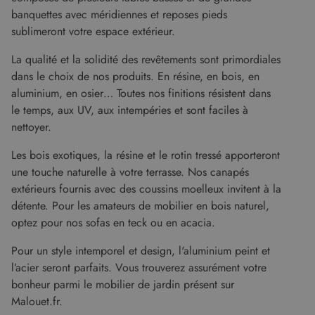
semaines
utilisé pa
www.malouet.fr
service
banquettes avec méridiennes et reposes pieds
Cookie-
sublimeront votre espace extérieur.
Script.c
pour
mémorise
La qualité et la solidité des revêtements sont primordiales
préféren
de
dans le choix de nos produits. En résine, en bois, en
consent
des visit
aluminium, en osier… Toutes nos finitions résistent dans
en matiè
le temps, aux UV, aux intempéries et sont faciles à
cookies. I
nécessai
nettoyer.
que la
bannière
cookies
Les bois exotiques, la résine et le rotin tressé apporteront
Cookie-
Script.c
une touche naturelle à votre terrasse. Nos canapés
fonction
extérieurs fournis avec des coussins moelleux invitent à la
correcte
Google Privacy Policy
détente. Pour les amateurs de mobilier en bois naturel,
XSRF-TOKEN
www.malouet.fr
1 heure 59
Ce cooki
minutes
écrit pou
optez pour nos sofas en teck ou en acacia.
aider à l
sécurité 
Pour un style intemporel et design, l'aluminium peint et
site en
empêcha
l’acier seront parfaits. Vous trouverez assurément votre
les attaq
de
bonheur parmi le mobilier de jardin présent sur
falsificat
de requê
Malouet.fr.
intersites