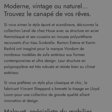
Moderne, vintage ou naturel…
Trouvez le canapé de vos rêves.
Fournisseur
/
Nom
Expiration
Description
Si vous aimez le style épuré et scandinave, découvrez la
Domaine
Fournisseur
collection Level de chez Houe avec sa structure en acier
Nom
Expiration
Description
cf_clearance
1 an
Cloudflare, Inc.
/
Domaine
.malouet.fr
thermolaqué et ses coussins en mousse polyuréthane
Fournisseur
/
Nom
Expiration
Description
_ga_KZVN589Q1P
.malouet.fr
1 an 1
Ce cookie est
Domaine
recouverts d’un tissu Sunbrella. Ramon Esteve et Karim
malouet_session
www.malouet.fr
1 heure 59
mois
utilisé par
minutes
Google
IDE
1 an
Ce cookie
Rashid ont imaginé pour la marque Vondom de
Google LLC
Analytics
est défini
.doubleclick.net
pour
nombreux modèles de sofa extérieur aux formes
par
conserver
Doubleclick
contemporaines et ultra design. Leur structure en
l'état de la
et fournit
session.
des
polypropylène est très robuste et résiste bien au climat
informations
_ga
1 an 1
Ce nom de
Google LLC
extérieur.
sur la
mois
cookie est
.malouet.fr
manière
associé à
dont
Si vous préférez un style plus classique et chic, le
Google
l'utilisateur
Universal
final utilise
fabricant Vincent Sheppard a breveté le tissage en Lloyd
Analytics -
le site Web
qui est une
et sur toute
Loom pour une collection de grande qualité alliant
mise à jour
publicité
importante
innovation et design.
que
du service
l'utilisateur
d'analyse le
final a pu
Malouet, spécialiste du mobilier
plus
voir avant