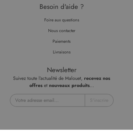
Besoin d'aide ?
Foire aux questions
Nous contacter
Paiements
Livraisons
Newsletter
Suivez toute l’actualité de Malouet,
recevez nos
offres
et
nouveaux produits
...
S'inscrire