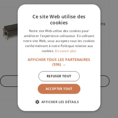
Ce site Web utilise des
cookies
Canapé 3 places en teck Twins
Emu
Notre site Web utilise des cookies pour
9.005,00€
améliorer l'expérience utilisateur. En utilisant
notre site Web, vous acceptez tous les cookies
conformément à notre Politique relative aux
cookies.
En savoir plus
AFFICHER TOUS LES PARTENAIRES
←
→
1
2
3
4
(596) →
REFUSER TOUT
Voir
de produits
ACCEPTER TOUT
AFFICHER LES DÉTAILS
STRICTEMENT NÉCESSAIRES