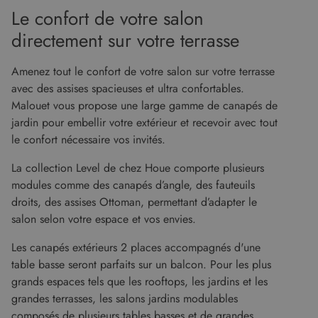
Le confort de votre salon
PERFORMANCE
CIBLAGE
directement sur votre terrasse
FONCTIONNALITÉ
Amenez tout le confort de votre salon sur votre terrasse
avec des assises spacieuses et ultra confortables.
NON CLASSIFIÉS
Malouet vous propose une large gamme de canapés de
jardin pour embellir votre extérieur et recevoir avec tout
le confort nécessaire vos invités.
Strictement nécessaires
Performance
La collection Level de chez Houe comporte plusieurs
Ciblage
Fonctionnalité
Non classifiés
modules comme des canapés d’angle, des fauteuils
droits, des assises Ottoman, permettant d’adapter le
Les cookies strictement nécessaires habilitent
des fonctionnalités de base du site Web telles
salon selon votre espace et vos envies.
que la connexion des utilisateurs et la gestion
des comptes. Le site Web ne peut pas être utilisé
Les canapés extérieurs 2 places accompagnés d'une
correctement sans les cookies strictement
nécessaires.
table basse seront parfaits sur un balcon. Pour les plus
Fournisseur
/
grands espaces tels que les rooftops, les jardins et les
Nom
Expiration
Descript
Domaine
grandes terrasses, les salons jardins modulables
CookieScriptConsent
5 mois 4
Ce cooki
CookieScript
composés de plusieurs tables basses et de grandes