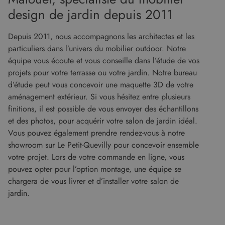
couramment
de visiter
design de jardin depuis 2011
utilisé de
ledit site
Google. Ce
Web.
cookie est
utilisé pour
_gcl_au
2 mois 4
Ce cookie
Google LLC
Depuis 2011, nous accompagnons les architectes et les
distinguer les
semaines
est défini
.malouet.fr
utilisateurs
particuliers dans l’univers du mobilier outdoor. Notre
par
uniques en
Doubleclick
équipe vous écoute et vous conseille dans l’étude de vos
attribuant un
et fournit
numéro
des
projets pour votre terrasse ou votre jardin. Notre bureau
généré
informations
aléatoirement
sur la
d’étude peut vous concevoir une maquette 3D de votre
comme
manière
identifiant
aménagement extérieur. Si vous hésitez entre plusieurs
dont
client. Il est
l'utilisateur
finitions, il est possible de vous envoyer des échantillons
inclus dans
final utilise
chaque
le site Web
et des photos, pour acquérir votre salon de jardin idéal.
demande de
et sur toute
page d'un site
Vous pouvez également prendre rendez-vous à notre
publicité
et utilisé pour
que
showroom sur Le Petit-Quevilly pour concevoir ensemble
calculer les
l'utilisateur
données de
final a pu
votre projet. Lors de votre commande en ligne, vous
visiteur, de
voir avant
session et de
de visiter
pouvez opter pour l’option montage, une équipe se
campagne
ledit site
pour les
chargera de vous livrer et d’installer votre salon de
Web.
rapports
jardin.
d'analyse du
test_cookie
14
Ce cookie
Google LLC
site.
minutes
est défini
.doubleclick.net
59
par
secondes
DoubleClick
(qui