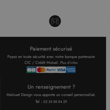
appartient à
Google)
pour
déterminer
si le
navigateur
du visiteur
du site Web
prend en
charge les
cookies.
Paiement sécurisé
Payez en toute sécurité avec notre banque partenaire
CIC / Crédit Mutuel.
Plus d'infos
Un renseignement ?
Malouet Design vous apporte un conseil personnalisé.
Tel :
02 35 88 84 29