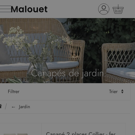
Canapés de jardin
Filtrer
Trier
Jardin
Canapé 2 places Collier - fer