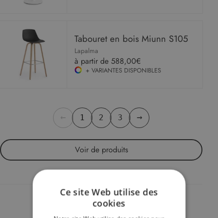
Tabouret en bois Miunn S105
Lapalma
à partir de
588,00€
+ VARIANTES DISPONIBLES
←
→
1
2
3
Voir
de produits
Ce site Web utilise des
cookies