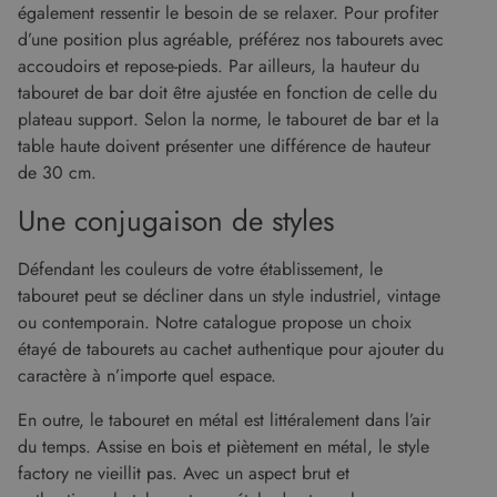
également ressentir le besoin de se relaxer. Pour profiter
des visit
en matiè
d’une position plus agréable, préférez nos tabourets avec
cookies. I
nécessai
accoudoirs et repose-pieds. Par ailleurs, la hauteur du
que la
tabouret de bar doit être ajustée en fonction de celle du
bannière
cookies
plateau support. Selon la norme, le tabouret de bar et la
Cookie-
Script.c
table haute doivent présenter une différence de hauteur
fonction
de 30 cm.
correcte
Google Privacy Policy
XSRF-TOKEN
www.malouet.fr
1 heure 59
Ce cooki
Une conjugaison de styles
minutes
écrit pou
aider à l
sécurité 
site en
Défendant les couleurs de votre établissement, le
empêcha
tabouret peut se décliner dans un style industriel, vintage
les attaq
de
ou contemporain. Notre catalogue propose un choix
falsificat
de requê
étayé de tabourets au cachet authentique pour ajouter du
intersites
caractère à n’importe quel espace.
En outre, le tabouret en métal est littéralement dans l’air
du temps. Assise en bois et piètement en métal, le style
Fournisseur
/
Nom
Expiration
Description
factory ne vieillit pas. Avec un aspect brut et
Domaine
Fournisseur