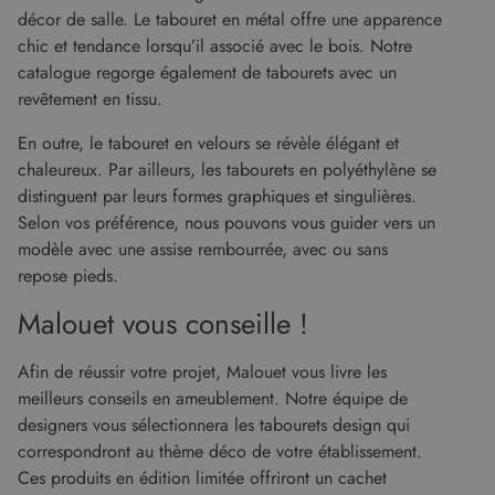
attribuant un
et fournit
décor de salle. Le tabouret en métal offre une apparence
numéro
des
généré
informations
chic et tendance lorsqu’il associé avec le bois. Notre
aléatoirement
sur la
comme
manière
catalogue regorge également de tabourets avec un
identifiant
dont
client. Il est
revêtement en tissu.
l'utilisateur
inclus dans
final utilise
chaque
le site Web
En outre, le tabouret en velours se révèle élégant et
demande de
et sur toute
page d'un site
publicité
chaleureux. Par ailleurs, les tabourets en polyéthylène se
et utilisé pour
que
calculer les
l'utilisateur
distinguent par leurs formes graphiques et singulières.
données de
final a pu
visiteur, de
Selon vos préférence, nous pouvons vous guider vers un
voir avant
session et de
de visiter
modèle avec une assise rembourrée, avec ou sans
campagne
ledit site
pour les
Web.
repose pieds.
rapports
d'analyse du
test_cookie
14
Ce cookie
Google LLC
site.
Malouet vous conseille !
minutes
est défini
.doubleclick.net
59
par
secondes
DoubleClick
(qui
Afin de réussir votre projet, Malouet vous livre les
appartient à
Google)
meilleurs conseils en ameublement. Notre équipe de
pour
designers vous sélectionnera les tabourets design qui
déterminer
si le
correspondront au thème déco de votre établissement.
navigateur
du visiteur
Ces produits en édition limitée offriront un cachet
du site Web