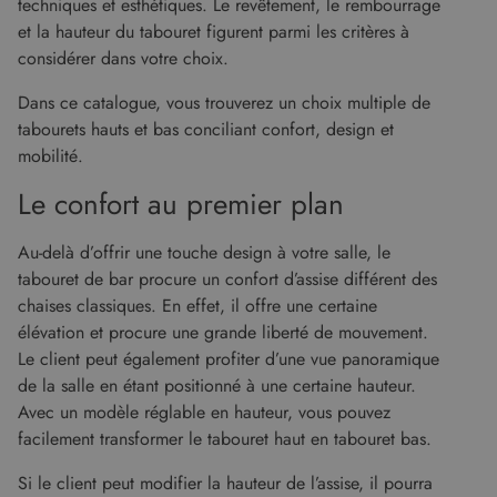
techniques et esthétiques. Le revêtement, le rembourrage
NON CLASSIFIÉS
et la hauteur du tabouret figurent parmi les critères à
considérer dans votre choix.
Dans ce catalogue, vous trouverez un choix multiple de
Strictement nécessaires
Performance
tabourets hauts et bas conciliant confort, design et
Ciblage
Fonctionnalité
Non classifiés
mobilité.
Les cookies strictement nécessaires habilitent
Le confort au premier plan
des fonctionnalités de base du site Web telles
que la connexion des utilisateurs et la gestion
des comptes. Le site Web ne peut pas être utilisé
Au-delà d’offrir une touche design à votre salle, le
correctement sans les cookies strictement
nécessaires.
tabouret de bar procure un confort d’assise différent des
chaises classiques. En effet, il offre une certaine
Fournisseur
/
Nom
Expiration
Descript
Domaine
élévation et procure une grande liberté de mouvement.
Le client peut également profiter d’une vue panoramique
CookieScriptConsent
5 mois 4
Ce cooki
CookieScript
semaines
utilisé pa
www.malouet.fr
de la salle en étant positionné à une certaine hauteur.
service
Cookie-
Avec un modèle réglable en hauteur, vous pouvez
Script.c
pour
facilement transformer le tabouret haut en tabouret bas.
mémorise
préféren
Si le client peut modifier la hauteur de l’assise, il pourra
de
consent