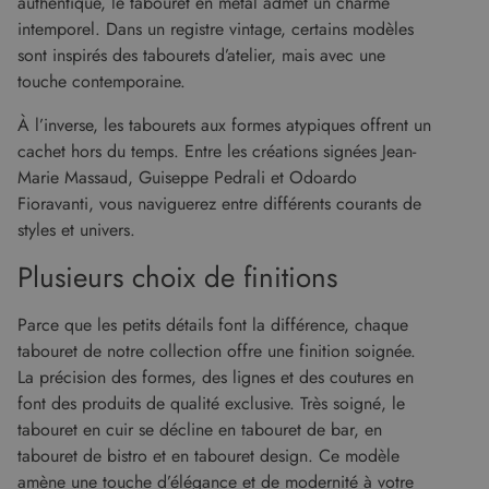
authentique, le tabouret en métal admet un charme
Nom
Expiration
Description
cf_clearance
1 an
Cloudflare, Inc.
/
Domaine
intemporel. Dans un registre vintage, certains modèles
.malouet.fr
Fournisseur
/
Nom
Expiration
Description
_ga_KZVN589Q1P
.malouet.fr
1 an 1
Ce cookie est
Domaine
sont inspirés des tabourets d’atelier, mais avec une
malouet_session
www.malouet.fr
1 heure 59
mois
utilisé par
minutes
Google
touche contemporaine.
IDE
1 an
Ce cookie
Google LLC
Analytics
est défini
.doubleclick.net
pour
par
À l’inverse, les tabourets aux formes atypiques offrent un
conserver
Doubleclick
l'état de la
et fournit
cachet hors du temps. Entre les créations signées Jean-
session.
des
informations
Marie Massaud, Guiseppe Pedrali et Odoardo
_ga
1 an 1
Ce nom de
Google LLC
sur la
Fioravanti, vous naviguerez entre différents courants de
mois
cookie est
.malouet.fr
manière
associé à
dont
styles et univers.
Google
l'utilisateur
Universal
final utilise
Analytics -
le site Web
Plusieurs choix de finitions
qui est une
et sur toute
mise à jour
publicité
importante
que
Parce que les petits détails font la différence, chaque
du service
l'utilisateur
d'analyse le
final a pu
tabouret de notre collection offre une finition soignée.
plus
voir avant
couramment
de visiter
La précision des formes, des lignes et des coutures en
utilisé de
ledit site
Google. Ce
font des produits de qualité exclusive. Très soigné, le
Web.
cookie est
tabouret en cuir se décline en tabouret de bar, en
utilisé pour
_gcl_au
2 mois 4
Ce cookie
Google LLC
distinguer les
semaines
est défini
.malouet.fr
tabouret de bistro et en tabouret design. Ce modèle
utilisateurs
par
uniques en
amène une touche d’élégance et de modernité à votre
Doubleclick