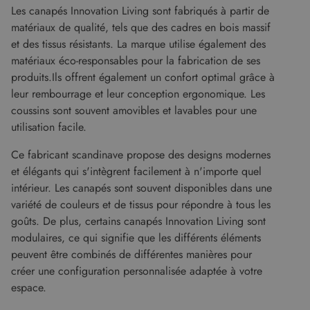
Les canapés Innovation Living sont fabriqués à partir de
matériaux de qualité, tels que des cadres en bois massif
Strictement nécessaires
Performance
et des tissus résistants. La marque utilise également des
Ciblage
Fonctionnalité
Non classifiés
matériaux éco-responsables pour la fabrication de ses
Les cookies strictement nécessaires habilitent
produits.Ils offrent également un confort optimal grâce à
des fonctionnalités de base du site Web telles
leur rembourrage et leur conception ergonomique. Les
que la connexion des utilisateurs et la gestion
des comptes. Le site Web ne peut pas être utilisé
coussins sont souvent amovibles et lavables pour une
correctement sans les cookies strictement
utilisation facile.
nécessaires.
Fournisseur
/
Ce fabricant scandinave propose des designs modernes
Nom
Expiration
Descript
Domaine
et élégants qui s'intègrent facilement à n'importe quel
CookieScriptConsent
5 mois 4
Ce cooki
CookieScript
intérieur. Les canapés sont souvent disponibles dans une
semaines
utilisé pa
www.malouet.fr
service
variété de couleurs et de tissus pour répondre à tous les
Cookie-
Script.c
goûts. De plus, certains canapés Innovation Living sont
pour
modulaires, ce qui signifie que les différents éléments
mémorise
préféren
peuvent être combinés de différentes manières pour
de
consent
créer une configuration personnalisée adaptée à votre
des visit
espace.
en matiè
cookies. I
nécessai