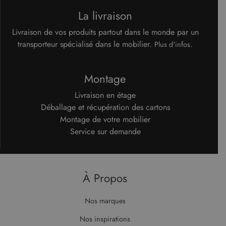
identifiant
dont
La livraison
client. Il est
l'utilisateur
inclus dans
final utilise
chaque
le site Web
Livraison de vos produits partout dans le monde par un
demande de
et sur toute
page d'un site
transporteur spécialisé dans le mobilier.
.
publicité
Plus d'infos
et utilisé pour
que
calculer les
l'utilisateur
données de
final a pu
visiteur, de
voir avant
Montage
session et de
de visiter
campagne
ledit site
pour les
Web.
Livraison en étage
rapports
d'analyse du
Déballage et récupération des cartons
test_cookie
14
Ce cookie
Google LLC
site.
minutes
est défini
.doubleclick.net
Montage de votre mobilier
59
par
secondes
DoubleClick
Service sur demande
(qui
appartient à
Google)
pour
déterminer
si le
À Propos
navigateur
du visiteur
du site Web
prend en
Nos marques
charge les
cookies.
Nos inspirations