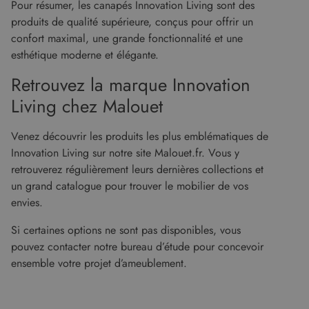
Pour résumer, les canapés Innovation Living sont des
que la
bannière
produits de qualité supérieure, conçus pour offrir un
cookies
Cookie-
confort maximal, une grande fonctionnalité et une
Script.c
esthétique moderne et élégante.
fonction
correcte
Google Privacy Policy
Retrouvez la marque Innovation
XSRF-TOKEN
www.malouet.fr
1 heure 59
Ce cooki
minutes
écrit pou
Living chez Malouet
aider à l
sécurité 
site en
empêcha
Venez découvrir les produits les plus emblématiques de
les attaq
Innovation Living sur notre site Malouet.fr. Vous y
de
falsificat
retrouverez régulièrement leurs dernières collections et
de requê
intersites
un grand catalogue pour trouver le mobilier de vos
envies.
Si certaines options ne sont pas disponibles, vous
Fournisseur
/
pouvez contacter notre bureau d’étude pour concevoir
Nom
Expiration
Description
Domaine
ensemble votre projet d’ameublement.
Fournisseur
Nom
Expiration
Description
cf_clearance
1 an
Cloudflare, Inc.
/
Domaine
.malouet.fr
Fournisseur
/
Nom
Expiration
Description
_ga_KZVN589Q1P
.malouet.fr
1 an 1
Ce cookie est
Domaine
malouet_session
www.malouet.fr
1 heure 59
mois
utilisé par