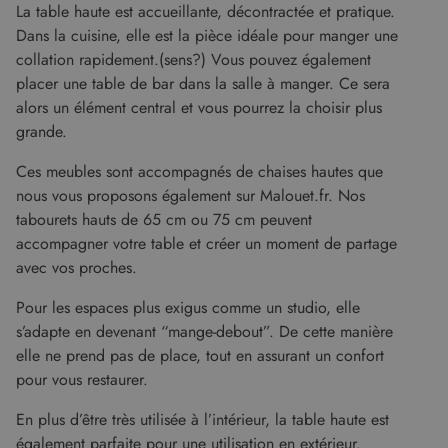
Les cookies strictement nécessaires habilitent
La table haute est accueillante, décontractée et pratique.
des fonctionnalités de base du site Web telles
Dans la cuisine, elle est la pièce idéale pour manger une
que la connexion des utilisateurs et la gestion
des comptes. Le site Web ne peut pas être utilisé
collation rapidement.(sens?) Vous pouvez également
correctement sans les cookies strictement
placer une table de bar dans la salle à manger. Ce sera
nécessaires.
alors un élément central et vous pourrez la choisir plus
Fournisseur
/
Nom
Expiration
Descript
grande.
Domaine
CookieScriptConsent
5 mois 4
Ce cooki
CookieScript
Ces meubles sont accompagnés de chaises hautes que
semaines
utilisé pa
www.malouet.fr
service
nous vous proposons également sur Malouet.fr. Nos
Cookie-
Script.c
tabourets hauts de 65 cm ou 75 cm peuvent
pour
accompagner votre table et créer un moment de partage
mémorise
préféren
avec vos proches.
de
consent
des visit
Pour les espaces plus exigus comme un studio, elle
en matiè
cookies. I
s’adapte en devenant “mange-debout”. De cette manière
nécessai
elle ne prend pas de place, tout en assurant un confort
que la
bannière
pour vous restaurer.
cookies
Cookie-
Script.c
En plus d’être très utilisée à l’intérieur, la table haute est
fonction
correcte
également parfaite pour une utilisation en extérieur.
Google Privacy Policy