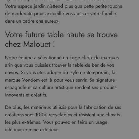
Votre espace jardin n’attend plus que cette petite touche
XSRF-TOKEN
www.malouet.fr
1 heure 59
Ce cooki
minutes
écrit pou
de modernité pour accueillir vos amis et votre famille
aider à l
sécurité 
dans un cadre chaleureux.
site en
empêcha
Votre future table haute se trouve
les attaq
de
chez Malouet !
falsificat
de requê
intersites
Notre équipe a sélectionné un large choix de marques
afin que vous puissiez trouver la table de bar de vos
envies. Si vous êtes adepte du style contemporain, la
Fournisseur
/
marque Vondom est là pour vous servir. Sa signature
Nom
Expiration
Description
Domaine
espagnole et sa culture artistique rendent ses produits
Fournisseur
Nom
Expiration
Description
cf_clearance
1 an
Cloudflare, Inc.
/
Domaine
innovants et créatifs.
.malouet.fr
Fournisseur
/
Nom
Expiration
Description
_ga_KZVN589Q1P
.malouet.fr
1 an 1
Ce cookie est
Domaine
malouet_session
www.malouet.fr
1 heure 59
De plus, les matériaux utilisés pour la fabrication de ses
mois
utilisé par
minutes
Google
IDE
1 an
Ce cookie
Google LLC
créations sont 100% recyclables et résistent aux climats
Analytics
est défini
.doubleclick.net
pour
par
les plus extrêmes. Vous pouvez en faire un usage
conserver
Doubleclick
l'état de la
intérieur comme extérieur.
et fournit
session.
des
informations