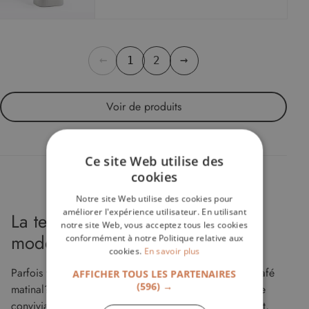
←
→
1
2
Voir
de produits
Ce site Web utilise des
cookies
Notre site Web utilise des cookies pour
améliorer l'expérience utilisateur. En utilisant
La tendance actuelle pour un
notre site Web, vous acceptez tous les cookies
mode de vie contemporain
conformément à notre Politique relative aux
cookies.
En savoir plus
Parfois vous profitez d’un repas rapide ou bien d’un café
AFFICHER TOUS LES PARTENAIRES
(596) →
matinal? Vous avez besoin d'aménager un petit espace
convivial à partager à plusieurs ou seul? Chez Malouet,