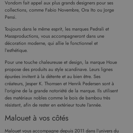
Vondom fait appel aux plus grands designers pour ses
_ga
1 an 1
Ce nom de
Google LLC
sur la
mois
cookie est
.malouet.fr
manière
collections, comme Fabio Novembre, Ora Ito ou Jorge
associé à
dont
Google
l'utilisateur
Pensi.
Universal
final utilise
Analytics -
le site Web
qui est une
Toujours dans le même esprit, les marques Pedrali et
et sur toute
mise à jour
publicité
Massproductions, vous accompagneront dans une
importante
que
du service
l'utilisateur
décoration moderne, qui allie le fonctionnel et
d'analyse le
final a pu
plus
voir avant
l’esthétique.
couramment
de visiter
utilisé de
ledit site
Google. Ce
Pour une touche chaleureuse et design, la marque Houe
Web.
cookie est
propose des produits au style scandinave. Leurs lignes
utilisé pour
_gcl_au
2 mois 4
Ce cookie
Google LLC
distinguer les
semaines
est défini
.malouet.fr
épurées invitent à la détente et au bien être. Ses
utilisateurs
par
uniques en
créateurs, Jesper K. Thomsen et Henrik Pedersen sont à
Doubleclick
attribuant un
et fournit
l’origine de la grande notoriété de la marque. Ils utilisent
numéro
des
généré
informations
des matériaux nobles comme le bois de bambou très
aléatoirement
sur la
comme
manière
résistant, afin de rester en extérieur toute l’année.
identifiant
dont
client. Il est
l'utilisateur
Malouet à vos côtés
inclus dans
final utilise
chaque
le site Web
demande de
et sur toute
page d'un site
publicité
Malouet vous accompagne depuis 2011 dans l’univers du
et utilisé pour
que