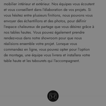
calculer les
l'utilisateur
mobilier intérieur et extérieur. Nos équipes vous écoutent
données de
final a pu
visiteur, de
et vous conseillent dans l’élaboration de vos projets. Si
voir avant
session et de
de visiter
vous hésitez entre plusieurs finitions, nous pouvons vous
campagne
ledit site
pour les
Web.
envoyer des échantillons et des photos, pour définir
rapports
d'analyse du
l’espace chaleureux de partage que vous désirez grâce à
test_cookie
14
Ce cookie
Google LLC
site.
minutes
est défini
.doubleclick.net
nos tables hautes. Vous pouvez également prendre
59
par
secondes
DoubleClick
rendez-vous dans notre showroom pour que nous
(qui
réalisions ensemble votre projet. Lorsque vous
appartient à
Google)
commandez en ligne, vous pouvez opter pour l’option
pour
déterminer
de montage, une équipe vous livrera et installera votre
si le
navigateur
table haute et les tabourets qui l'accompagnent.
du visiteur
du site Web
prend en
charge les
cookies.