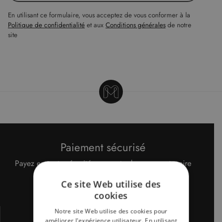
En utilisant ce formulaire, vous acceptez de vous conformer à la
Politique de confidentialité
et aux
Conditions générales
de notre
site
Paiement sécurisé
Payez en toute sécurité avec notre banque partenaire
CIC / Crédit Mutuel.
Plus d'infos
Ce site Web utilise des
cookies
Notre site Web utilise des cookies pour
améliorer l'expérience utilisateur. En utilisant