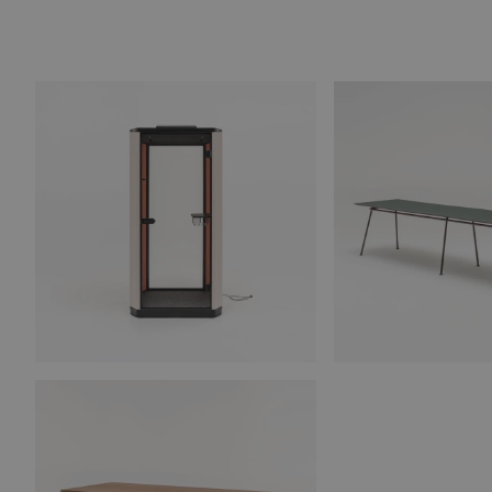
Innovation Living
Jardinico
JG Group
KH
Lapalma
Marelli
Massproductions
Mater
MDD
Midj
Nardi
Naver Collection
Pedrali