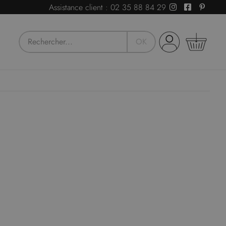
Assistance client :
02 35 88 84 29
OK
Devis
ous avez besoin de conseils ou d'un devis pour
otre activité professionnelle ?
Notre Service
lient est là pour vous guider vers la solution idéale.
Demandez un devis