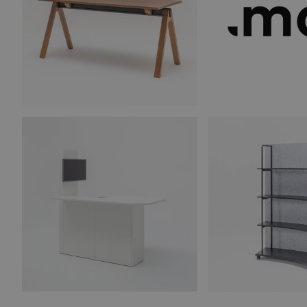
Prostoria
SCAB
Seconde vie
Secto Design
Sika Design
SM Milani
Voir plus de marques