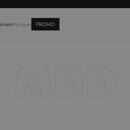
siness
Marques
PROMO
reaux
Rangements
Lits
MDD
reaux
Étagères
Lits doubles
teuils de bureaux
Bibliothèques
Lits simples
V
Buffets
v
Meuble TV
c
s
Armoires
Consoles
e