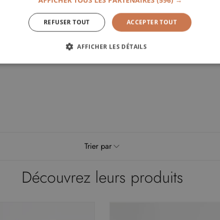
AFFICHER TOUS LES PARTENAIRES
(596) →
REFUSER TOUT
ACCEPTER TOUT
AFFICHER LES DÉTAILS
ÉCESSAIRES
PERFORMANCE
CIBLAGE
FONCT
ictement nécessaires
Performance
Ciblage
Fonctionnalité
Non classi
Trier par
ssaires habilitent des fonctionnalités de base du site Web telles que la connexion des ut
 pas être utilisé correctement sans les cookies strictement nécessaires.
Découvrez leurs produits
urnisseur
/
Expiration
Description
omaine
5 mois 4
Ce cookie est utilisé par le service Cookie-Script.com p
okieScript
semaines
préférences de consentement des visiteurs en matière de 
w.malouet.fr
que la bannière de cookies Cookie-Script.com fonctionn