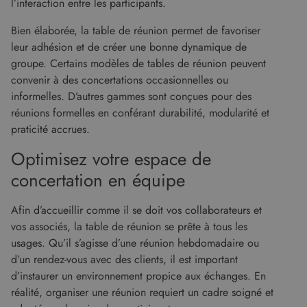
l’interaction entre les participants.
NON CLASSIFIÉS
Bien élaborée, la table de réunion permet de favoriser
leur adhésion et de créer une bonne dynamique de
groupe. Certains modèles de tables de réunion peuvent
convenir à des concertations occasionnelles ou
Strictement nécessaires
Performance
informelles. D’autres gammes sont conçues pour des
Ciblage
Fonctionnalité
Non classifiés
réunions formelles en conférant durabilité, modularité et
Les cookies strictement nécessaires habilitent
praticité accrues.
des fonctionnalités de base du site Web telles
que la connexion des utilisateurs et la gestion
Optimisez votre espace de
des comptes. Le site Web ne peut pas être utilisé
correctement sans les cookies strictement
concertation en équipe
nécessaires.
Fournisseur
/
Nom
Expiration
Descript
Afin d’accueillir comme il se doit vos collaborateurs et
Domaine
vos associés, la table de réunion se prête à tous les
CookieScriptConsent
5 mois 4
Ce cooki
CookieScript
semaines
utilisé pa
www.malouet.fr
usages. Qu’il s’agisse d’une réunion hebdomadaire ou
service
d’un rendez-vous avec des clients, il est important
Cookie-
Script.c
d’instaurer un environnement propice aux échanges. En
pour
mémorise
réalité, organiser une réunion requiert un cadre soigné et
préféren
de