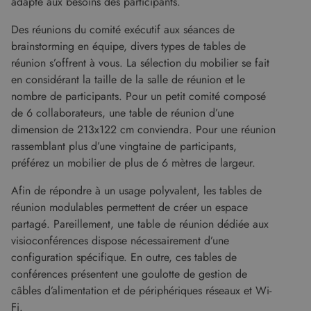
adapté aux besoins des participants.
consent
des visit
Des réunions du comité exécutif aux séances de
en matiè
cookies. I
brainstorming en équipe, divers types de tables de
nécessai
que la
réunion s’offrent à vous. La sélection du mobilier se fait
bannière
en considérant la taille de la salle de réunion et le
cookies
Cookie-
nombre de participants. Pour un petit comité composé
Script.c
fonction
de 6 collaborateurs, une table de réunion d’une
correcte
Google Privacy Policy
dimension de 213x122 cm conviendra. Pour une réunion
XSRF-TOKEN
www.malouet.fr
1 heure 59
Ce cooki
rassemblant plus d’une vingtaine de participants,
minutes
écrit pou
aider à l
préférez un mobilier de plus de 6 mètres de largeur.
sécurité 
site en
empêcha
Afin de répondre à un usage polyvalent, les tables de
les attaq
de
réunion modulables permettent de créer un espace
falsificat
partagé. Pareillement, une table de réunion dédiée aux
de requê
intersites
visioconférences dispose nécessairement d’une
configuration spécifique. En outre, ces tables de
conférences présentent une goulotte de gestion de
câbles d’alimentation et de périphériques réseaux et Wi-
Fournisseur
/
Nom
Expiration
Description
Fi.
Domaine