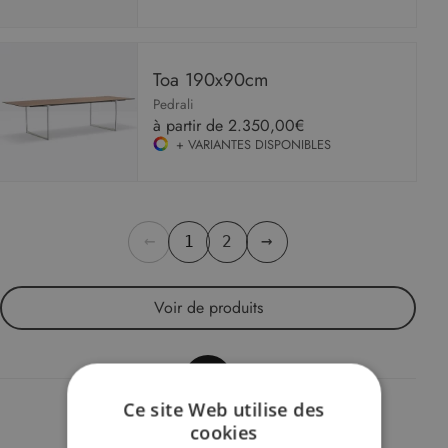
Toa 190x90cm
Pedrali
à partir de
2.350,00€
+ VARIANTES DISPONIBLES
←
→
1
2
Voir
de produits
Ce site Web utilise des
cookies