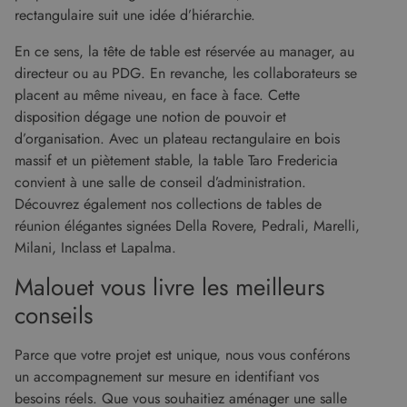
uniques en
Doubleclick
rectangulaire suit une idée d’hiérarchie.
attribuant un
et fournit
numéro
des
généré
informations
En ce sens, la tête de table est réservée au manager, au
aléatoirement
sur la
comme
manière
directeur ou au PDG. En revanche, les collaborateurs se
identifiant
dont
client. Il est
placent au même niveau, en face à face. Cette
l'utilisateur
inclus dans
final utilise
disposition dégage une notion de pouvoir et
chaque
le site Web
demande de
et sur toute
d’organisation. Avec un plateau rectangulaire en bois
page d'un site
publicité
et utilisé pour
massif et un piètement stable, la table Taro Fredericia
que
calculer les
l'utilisateur
convient à une salle de conseil d’administration.
données de
final a pu
visiteur, de
voir avant
Découvrez également nos collections de tables de
session et de
de visiter
campagne
ledit site
réunion élégantes signées Della Rovere, Pedrali, Marelli,
pour les
Web.
rapports
Milani, Inclass et Lapalma.
d'analyse du
test_cookie
14
Ce cookie
Google LLC
site.
minutes
est défini
.doubleclick.net
Malouet vous livre les meilleurs
59
par
secondes
DoubleClick
conseils
(qui
appartient à
Google)
pour
Parce que votre projet est unique, nous vous conférons
déterminer
un accompagnement sur mesure en identifiant vos
si le
navigateur
besoins réels. Que vous souhaitiez aménager une salle
du visiteur