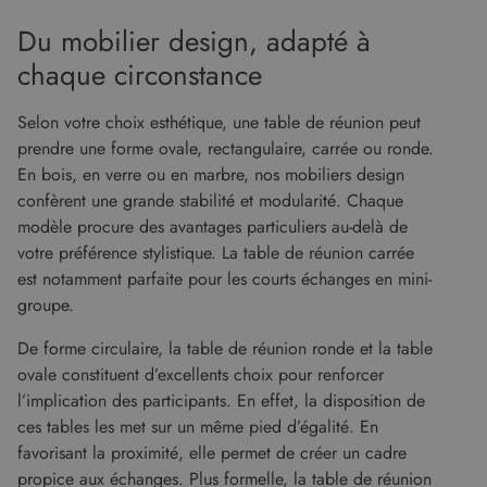
Fournisseur
Nom
Expiration
Description
cf_clearance
1 an
Cloudflare, Inc.
Du mobilier design, adapté à
/
Domaine
.malouet.fr
Fournisseur
/
Nom
Expiration
Description
_ga_KZVN589Q1P
.malouet.fr
1 an 1
Ce cookie est
chaque circonstance
Domaine
malouet_session
www.malouet.fr
1 heure 59
mois
utilisé par
minutes
Google
IDE
1 an
Ce cookie
Google LLC
Analytics
est défini
.doubleclick.net
Selon votre choix esthétique, une table de réunion peut
pour
par
conserver
Doubleclick
prendre une forme ovale, rectangulaire, carrée ou ronde.
l'état de la
et fournit
session.
En bois, en verre ou en marbre, nos mobiliers design
des
informations
confèrent une grande stabilité et modularité. Chaque
_ga
1 an 1
Ce nom de
Google LLC
sur la
mois
cookie est
.malouet.fr
manière
modèle procure des avantages particuliers au-delà de
associé à
dont
Google
votre préférence stylistique. La table de réunion carrée
l'utilisateur
Universal
final utilise
est notamment parfaite pour les courts échanges en mini-
Analytics -
le site Web
qui est une
et sur toute
groupe.
mise à jour
publicité
importante
que
du service
l'utilisateur
De forme circulaire, la table de réunion ronde et la table
d'analyse le
final a pu
plus
ovale constituent d’excellents choix pour renforcer
voir avant
couramment
de visiter
l’implication des participants. En effet, la disposition de
utilisé de
ledit site
Google. Ce
Web.
ces tables les met sur un même pied d’égalité. En
cookie est
utilisé pour
_gcl_au
2 mois 4
Ce cookie
favorisant la proximité, elle permet de créer un cadre
Google LLC
distinguer les
semaines
est défini
.malouet.fr
utilisateurs
propice aux échanges. Plus formelle, la table de réunion
par