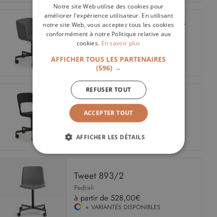
Notre site Web utilise des cookies pour
améliorer l'expérience utilisateur. En utilisant
notre site Web, vous acceptez tous les cookies
Siège à roulettes Cut S186/7
conformément à notre Politique relative aux
Lapalma
cookies.
En savoir plus
à partir de
946,00€
+ VARIANTES DISPONIBLES
AFFICHER TOUS LES PARTENAIRES
(596) →
REFUSER TOUT
Chaise Arco S214
Lapalma
ACCEPTER TOUT
à partir de
803,00€
+ VARIANTES DISPONIBLES
AFFICHER LES DÉTAILS
STRICTEMENT NÉCESSAIRES
Tweet 893/2
PERFORMANCE
CIBLAGE
Pedrali
à partir de
528,00€
FONCTIONNALITÉ
+ VARIANTES DISPONIBLES