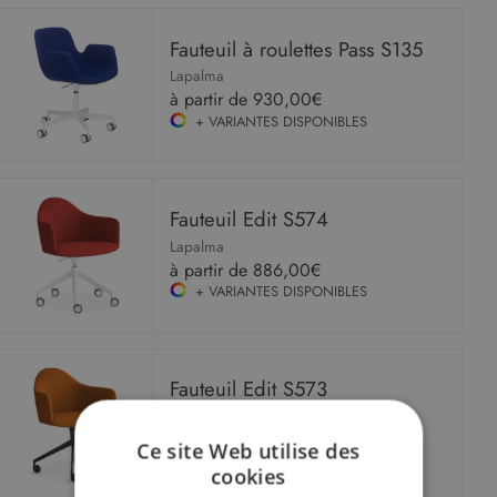
Fauteuil à roulettes Pass S135
Lapalma
à partir de
930,00€
+ VARIANTES DISPONIBLES
Fauteuil Edit S574
Lapalma
à partir de
886,00€
+ VARIANTES DISPONIBLES
Fauteuil Edit S573
Lapalma
à partir de
860,00€
Ce site Web utilise des
+ VARIANTES DISPONIBLES
cookies