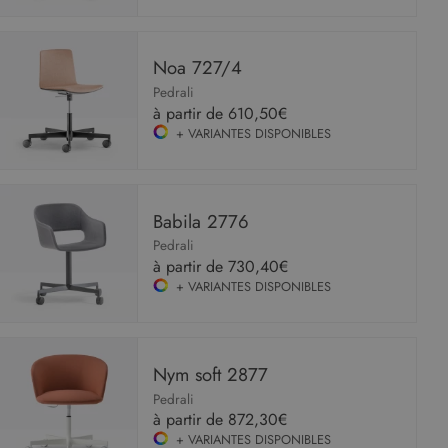
NON CLASSIFIÉS
Noa 727/4
Pedrali
à partir de
610,50€
Strictement nécessaires
Performance
+ VARIANTES DISPONIBLES
Ciblage
Fonctionnalité
Non classifiés
Les cookies strictement nécessaires habilitent
des fonctionnalités de base du site Web telles
que la connexion des utilisateurs et la gestion
Babila 2776
des comptes. Le site Web ne peut pas être utilisé
correctement sans les cookies strictement
Pedrali
nécessaires.
à partir de
730,40€
+ VARIANTES DISPONIBLES
Fournisseur
/
Nom
Expiration
Descript
Domaine
CookieScriptConsent
5 mois 4
Ce cooki
CookieScript
semaines
utilisé pa
www.malouet.fr
service
Nym soft 2877
Cookie-
Script.c
Pedrali
pour
à partir de
872,30€
mémorise
préféren
+ VARIANTES DISPONIBLES
de