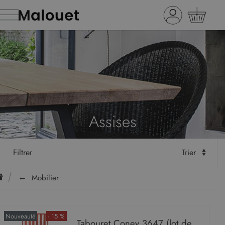
Assises
Filtrer
Trier
Mobilier
Nouveauté
- 15 %
Tabouret Coney 3647 (lot de