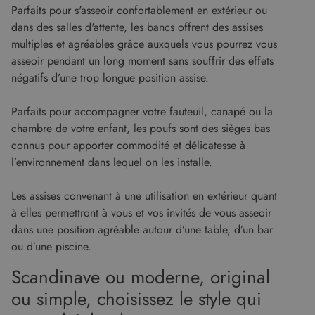
site en
Parfaits pour s'asseoir confortablement en extérieur ou
empêcha
les attaq
dans des salles d'attente, les bancs offrent des assises
de
multiples et agréables grâce auxquels vous pourrez vous
falsificat
de requê
asseoir pendant un long moment sans souffrir des effets
intersites
négatifs d’une trop longue position assise.
Parfaits pour accompagner votre fauteuil, canapé ou la
chambre de votre enfant, les poufs sont des sièges bas
Fournisseur
/
Nom
Expiration
Description
Domaine
connus pour apporter commodité et délicatesse à
Fournisseur
Nom
Expiration
Description
cf_clearance
1 an
Cloudflare, Inc.
l’environnement dans lequel on les installe.
/
Domaine
.malouet.fr
Fournisseur
/
Nom
Expiration
Description
_ga_KZVN589Q1P
.malouet.fr
1 an 1
Ce cookie est
Domaine
malouet_session
www.malouet.fr
1 heure 59
mois
utilisé par
Les assises convenant à une utilisation en extérieur quant
minutes
Google
IDE
1 an
Ce cookie
Google LLC
Analytics
à elles permettront à vous et vos invités de vous asseoir
est défini
.doubleclick.net
pour
par
dans une position agréable autour d’une table, d’un bar
conserver
Doubleclick
l'état de la
et fournit
ou d’une piscine.
session.
des
informations
Scandinave ou moderne, original
_ga
1 an 1
Ce nom de
Google LLC
sur la
mois
cookie est
.malouet.fr
manière
associé à
ou simple, choisissez le style qui
dont
Google
l'utilisateur
Universal
final utilise