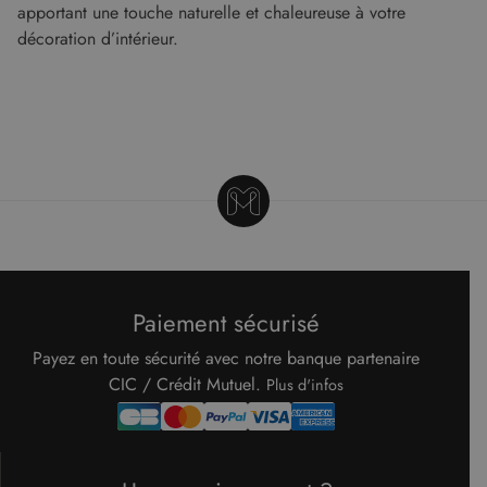
pour les
apportant une touche naturelle et chaleureuse à votre
Web.
rapports
décoration d’intérieur.
d'analyse du
test_cookie
14
Ce cookie
Google LLC
site.
minutes
est défini
.doubleclick.net
59
par
secondes
DoubleClick
(qui
appartient à
Google)
pour
déterminer
si le
navigateur
du visiteur
du site Web
prend en
charge les
cookies.
Paiement sécurisé
Payez en toute sécurité avec notre banque partenaire
CIC / Crédit Mutuel.
Plus d'infos