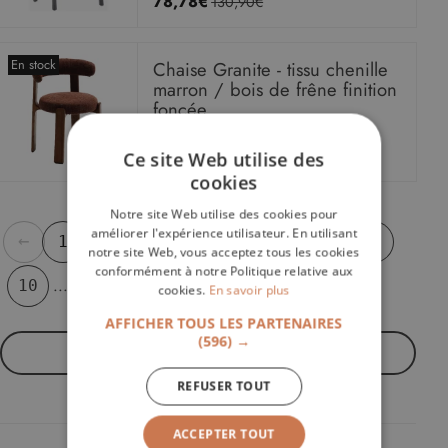
78,78€
130,90€
En stock
Chaise Granite - tissu chenille
marron / bois de frêne finition
foncée
KH
379,00€
Ce site Web utilise des
cookies
Notre site Web utilise des cookies pour
améliorer l'expérience utilisateur. En utilisant
←
1
2
3
4
5
6
7
8
9
notre site Web, vous acceptez tous les cookies
conformément à notre Politique relative aux
→
...
10
20
21
cookies.
En savoir plus
AFFICHER TOUS LES PARTENAIRES
(596) →
Voir
de produits
REFUSER TOUT
ACCEPTER TOUT