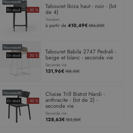
Nouveauté
Tabouret Ibiza haut - noir - (lot
En stock
- 30 %
de 4)
Vondom
à partir de
410,49€
586,00€
Nouveauté
Tabouret Babila 2747 Pedrali -
En stock
- 30 %
beige et blanc - seconde vie
Seconde vie
131,96€
188,10€
Nouveauté
Chaise Trill Bistrot Nardi -
anthracite - (lot de 2) -
En stock
- 30 %
seconde vie
Seconde vie
128,63€
183,50€