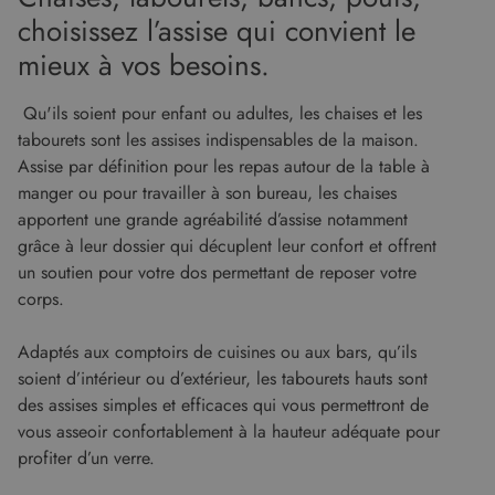
nécessaires.
choisissez l’assise qui convient le
Fournisseur
/
mieux à vos besoins.
Nom
Expiration
Descript
Domaine
CookieScriptConsent
5 mois 4
Ce cooki
CookieScript
Qu'ils soient pour enfant ou adultes, les chaises et les
semaines
utilisé pa
www.malouet.fr
service
tabourets sont les assises indispensables de la maison.
Cookie-
Script.c
Assise par définition pour les repas autour de la table à
pour
mémorise
manger ou pour travailler à son bureau, les chaises
préféren
apportent une grande agréabilité d’assise notamment
de
consent
grâce à leur dossier qui décuplent leur confort et offrent
des visit
en matiè
un soutien pour votre dos permettant de reposer votre
cookies. I
corps.
nécessai
que la
bannière
cookies
Adaptés aux comptoirs de cuisines ou aux bars, qu’ils
Cookie-
Script.c
soient d’intérieur ou d’extérieur, les tabourets hauts sont
fonction
des assises simples et efficaces qui vous permettront de
correcte
Google Privacy Policy
vous asseoir confortablement à la hauteur adéquate pour
XSRF-TOKEN
www.malouet.fr
1 heure 59
Ce cooki
minutes
écrit pou
profiter d’un verre.
aider à l
sécurité 