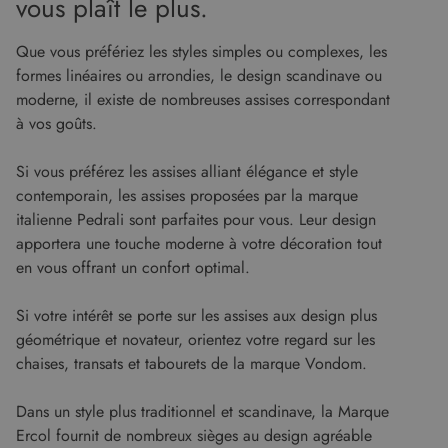
vous plaît le plus.
Analytics -
le site Web
qui est une
et sur toute
mise à jour
publicité
importante
Que vous préfériez les styles simples ou complexes, les
que
du service
l'utilisateur
formes linéaires ou arrondies, le design scandinave ou
d'analyse le
final a pu
plus
voir avant
moderne, il existe de nombreuses assises correspondant
couramment
de visiter
utilisé de
à vos goûts.
ledit site
Google. Ce
Web.
cookie est
utilisé pour
_gcl_au
2 mois 4
Ce cookie
Google LLC
Si vous préférez les assises alliant élégance et style
distinguer les
semaines
est défini
.malouet.fr
utilisateurs
par
contemporain, les assises proposées par la marque
uniques en
Doubleclick
attribuant un
italienne Pedrali sont parfaites pour vous. Leur design
et fournit
numéro
des
apportera une touche moderne à votre décoration tout
généré
informations
aléatoirement
sur la
en vous offrant un confort optimal.
comme
manière
identifiant
dont
client. Il est
l'utilisateur
Si votre intérêt se porte sur les assises aux design plus
inclus dans
final utilise
chaque
le site Web
géométrique et novateur, orientez votre regard sur les
demande de
et sur toute
page d'un site
publicité
chaises, transats et tabourets de la marque Vondom.
et utilisé pour
que
calculer les
l'utilisateur
données de
final a pu
Dans un style plus traditionnel et scandinave, la Marque
visiteur, de
voir avant
session et de
de visiter
Ercol fournit de nombreux sièges au design agréable
campagne
ledit site