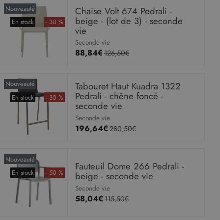
Nouveauté
Chaise Volt 674 Pedrali -
beige - (lot de 3) - seconde
En stock
- 30 %
vie
Seconde vie
88,84€
126,50€
Nouveauté
Tabouret Haut Kuadra 1322
Pedrali - chêne foncé -
En stock
- 30 %
seconde vie
Seconde vie
196,64€
280,50€
Nouveauté
Fauteuil Dome 266 Pedrali -
En stock
- 50 %
beige - seconde vie
Seconde vie
58,04€
115,50€