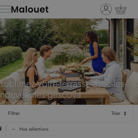
sublimez-votre-terrasse-avec-les-
nouveautes-gescova
Filtrer
Trier
Nos sélections