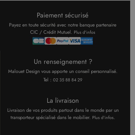
Cookie-
Script.c
pour
Paiement sécurisé
mémorise
préféren
de
Payez en toute sécurité avec notre banque partenaire
consent
des visit
CIC / Crédit Mutuel.
Plus d'infos
en matiè
cookies. I
nécessai
que la
bannière
cookies
Un renseignement ?
Cookie-
Script.c
fonction
Malouet Design vous apporte un conseil personnalisé.
correcte
Google Privacy Policy
Tel :
02 35 88 84 29
XSRF-TOKEN
www.malouet.fr
1 heure 59
Ce cooki
minutes
écrit pou
aider à l
sécurité 
La livraison
site en
empêcha
les attaq
Livraison de vos produits partout dans le monde par un
de
falsificat
transporteur spécialisé dans le mobilier.
.
Plus d'infos
de requê
intersites