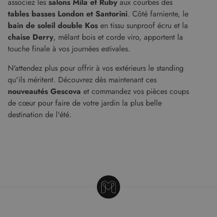
associez les
salons Mila et Ruby
aux courbes des
PERFORMANCE
CIBLAGE
tables basses London et Santorini
. Côté farniente, le
FONCTIONNALITÉ
bain de soleil double Kos
en tissu sunproof écru et la
chaise Derry
, mêlant bois et corde viro, apportent la
NON CLASSIFIÉS
touche finale à vos journées estivales.
N'attendez plus pour offrir à vos extérieurs le standing
qu'ils méritent. Découvrez dès maintenant ces
nouveautés Gescova
et commandez vos pièces coups
Strictement nécessaires
Performance
de cœur pour faire de votre jardin la plus belle
Ciblage
Fonctionnalité
Non classifiés
destination de l'été.
Les cookies strictement nécessaires habilitent
des fonctionnalités de base du site Web telles
que la connexion des utilisateurs et la gestion
des comptes. Le site Web ne peut pas être utilisé
correctement sans les cookies strictement
nécessaires.
Fournisseur
/
Nom
Expiration
Descript
Domaine
CookieScriptConsent
5 mois 4
Ce cooki
CookieScript
semaines
utilisé pa
www.malouet.fr
service