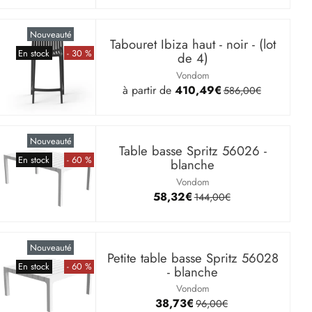
Nouveauté
Tabouret Ibiza haut - noir - (lot
En stock
- 30 %
de 4)
Vondom
à partir de
410,49€
586,00€
Nouveauté
Table basse Spritz 56026 -
En stock
- 60 %
blanche
Vondom
58,32€
144,00€
Nouveauté
Petite table basse Spritz 56028
En stock
- 60 %
- blanche
Vondom
38,73€
96,00€