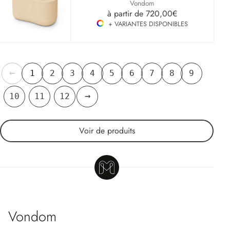
Vondom
à partir de
720,00€
+ VARIANTES DISPONIBLES
←
1
2
3
4
5
6
7
8
9
→
10
11
12
Voir
de produits
Vondom