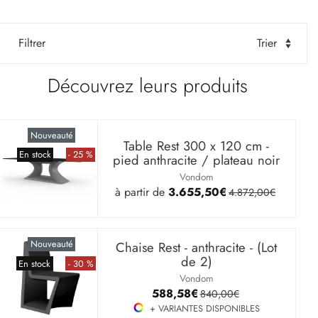
Filtrer
Trier
Découvrez leurs produits
Nouveauté
Table Rest 300 x 120 cm -
En stock
- 25 %
pied anthracite / plateau noir
Vondom
à partir de
3.655,50€
4.872,00€
Nouveauté
Chaise Rest - anthracite - (Lot
de 2)
En stock
- 30 %
Vondom
588,58€
840,00€
+ VARIANTES DISPONIBLES