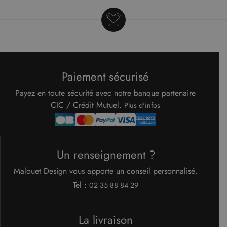
fonction
correcte
Google Privacy Policy
XSRF-TOKEN
www.malouet.fr
1 heure 59
Ce cooki
minutes
écrit pou
aider à l
sécurité 
site en
empêcha
les attaq
Paiement sécurisé
de
falsificat
de requê
Payez en toute sécurité avec notre banque partenaire
intersites
CIC / Crédit Mutuel.
Plus d'infos
Fournisseur
/
Nom
Expiration
Description
Un renseignement ?
Domaine
Fournisseur
Nom
Expiration
Description
cf_clearance
1 an
Cloudflare, Inc.
/
Domaine
Malouet Design vous apporte un conseil personnalisé.
.malouet.fr
Fournisseur
/
Nom
Expiration
Description
_ga_KZVN589Q1P
.malouet.fr
1 an 1
Ce cookie est
Tel :
Domaine
02 35 88 84 29
malouet_session
www.malouet.fr
1 heure 59
mois
utilisé par
minutes
Google
IDE
1 an
Ce cookie
Google LLC
Analytics
est défini
.doubleclick.net
pour
par
La livraison
conserver
Doubleclick
l'état de la