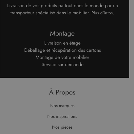
et fournit
session.
des
Livraison de vos produits partout dans le monde par un
informations
transporteur spécialisé dans le mobilier.
.
_ga
1 an 1
Ce nom de
Google LLC
Plus d'infos
sur la
mois
cookie est
.malouet.fr
manière
associé à
dont
Google
l'utilisateur
Universal
final utilise
Montage
Analytics -
le site Web
qui est une
et sur toute
mise à jour
Livraison en étage
publicité
importante
que
Déballage et récupération des cartons
du service
l'utilisateur
d'analyse le
final a pu
Montage de votre mobilier
plus
voir avant
couramment
de visiter
Service sur demande
utilisé de
ledit site
Google. Ce
Web.
cookie est
utilisé pour
_gcl_au
2 mois 4
Ce cookie
Google LLC
distinguer les
semaines
est défini
.malouet.fr
utilisateurs
par
À Propos
uniques en
Doubleclick
attribuant un
et fournit
numéro
des
généré
Nos marques
informations
aléatoirement
sur la
comme
manière
Nos inspirations
identifiant
dont
client. Il est
l'utilisateur
inclus dans
final utilise
Nos pièces
chaque
le site Web
demande de