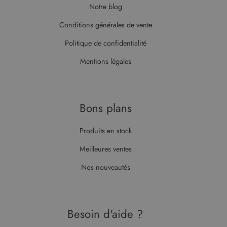
et sur toute
Notre blog
page d'un site
publicité
et utilisé pour
que
calculer les
l'utilisateur
Conditions générales de vente
données de
final a pu
visiteur, de
voir avant
session et de
Politique de confidentialité
de visiter
campagne
ledit site
pour les
Web.
Mentions légales
rapports
d'analyse du
test_cookie
14
Ce cookie
Google LLC
site.
minutes
est défini
.doubleclick.net
59
par
secondes
DoubleClick
(qui
Bons plans
appartient à
Google)
pour
déterminer
Produits en stock
si le
navigateur
Meilleures ventes
du visiteur
du site Web
prend en
Nos nouveautés
charge les
cookies.
Besoin d'aide ?