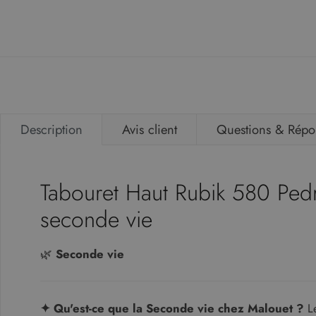
Innovation Living
Jardinico
JG Group
KH
Lapalma
Description
Avis client
Questions & Répo
Marelli
Massproductions
Mater
Tabouret Haut Rubik 580 Pedra
MDD
seconde vie
Midj
🌿
Seconde vie
Nardi
Naver Collection
Pedrali
✦ Qu'est-ce que la Seconde vie chez Malouet ?
Le