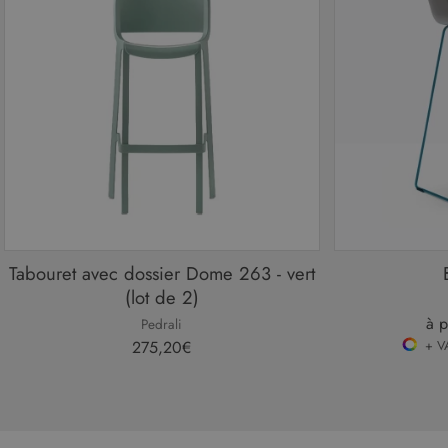
Tabouret avec dossier Dome 263 - vert
(lot de 2)
à p
Pedrali
275,20€
+ V