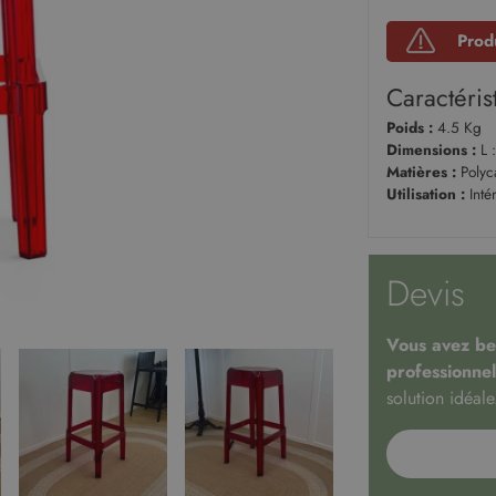
Prod
Caractéris
Poids :
4.5 Kg
Dimensions :
L 
Matières :
Polyc
Utilisation :
Inté
Devis
Vous avez bes
professionnel
solution idéale