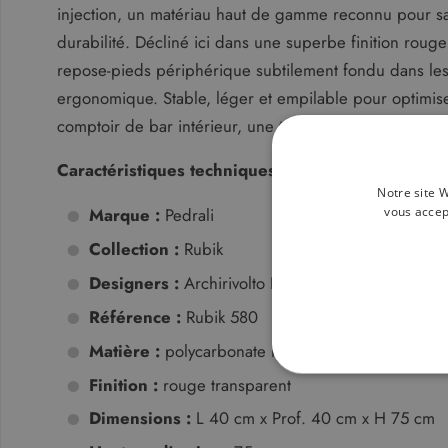
injection, un matériau haut de gamme reconnu pour sa
durabilité. Décliné ici dans une superbe finition rouge
repose-pieds périphérique subtilement fondu dans les 
ergonomique. Stable, léger et empilable pour optimise
comptoir de bar intérieur, une table mange-debout con
Caractéristiques techniques :
Notre site W
vous accep
Marque :
Pedrali
Collection :
Rubik
Designers :
Archirivolto Design (Claudio Dondoli
Référence :
Rubik 580
Matière :
polycarbonate moulé par injection
STRICTEMENT N
Finition :
rouge transparent
Dimensions :
L 40 cm x Prof. 40 cm x H 75 cm
NON CLASSIFIÉS