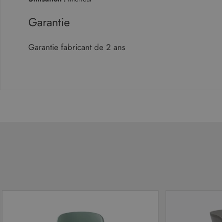
.malo
_gcl_au
Google LLC
.malouet.fr
Garantie
test_cookie
Google LLC
Garantie fabricant de 2 ans
.doubleclick