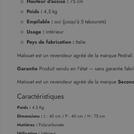
Hauteur d'assise :
75 cm
Poids :
4,5 kg
Empilable :
oui (jusqu'à 5 tabourets)
Str
Usage :
intérieur
Les cookies strictement néce
comptes. Le site Web ne peut
Pays de fabrication :
Italie
Fo
Nom
D
Malouet est un revendeur agréé de la marque Pedrali
CookieScriptConsent
Co
ww
Garantie
Produit vendu en l'état — sans garantie fabri
XSRF-TOKEN
ww
Malouet est un revendeur agréé de la marque
Second
Caractéristiques
Nom
Fourn
Poids :
4.5 Kg
Nom
cf_clearance
Fournisseur
/
Dom
Google Priv
Nom
Domaine
Dimensions :
L : 40 cm / P : 40 cm / H : 75 cm
_ga_KZVN589Q1P
.malo
malouet_session
IDE
Google LLC
Matières :
Polycarbonate
.doubleclick
_ga
Googl
Utilisation :
Intérieur