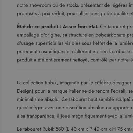
notre showroom ou de stocks présentant de légères impe
Prostoria
proposés à prix réduit, pour allier design de qualité
SCAB
État de ce produit : Assez bon état.
Ce tabouret pro
Seconde vie
emballage d'origine, sa structure en polycarbonate pr
Secto Design
d'usage superficielles visibles sous l'effet de la lumi
Sika Design
purement cosmétiques et n'altèrent en rien la robustesse 
SM Milani
produit a été entièrement nettoyé, contrôlé par notre éq
Voir plus de marques
La collection Rubik, imaginée par le célèbre designer 
Design) pour la marque italienne de renom Pedrali, se
minimalisme absolu. Ce tabouret haut semble sculpté 
qui s'intègre avec une discrétion absolue ou apporte u
à sa transparence, il joue magnifiquement avec la lumi
Le tabouret Rubik 580 (L 40 cm x P 40 cm x H 75 cm) 