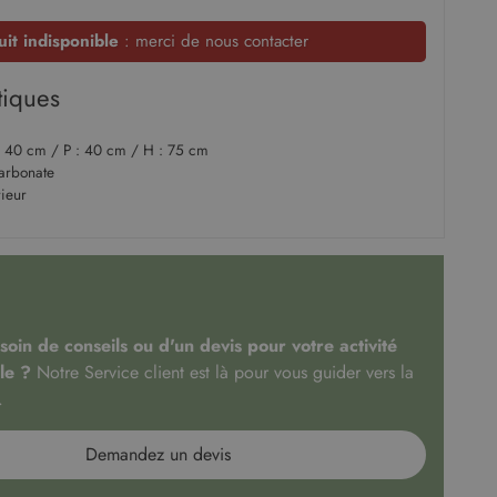
uit indisponible
: merci de nous contacter
tiques
: 40 cm / P : 40 cm / H : 75 cm
arbonate
rieur
oin de conseils ou d'un devis pour votre activité
le ?
Notre Service client est là pour vous guider vers la
.
Demandez un devis