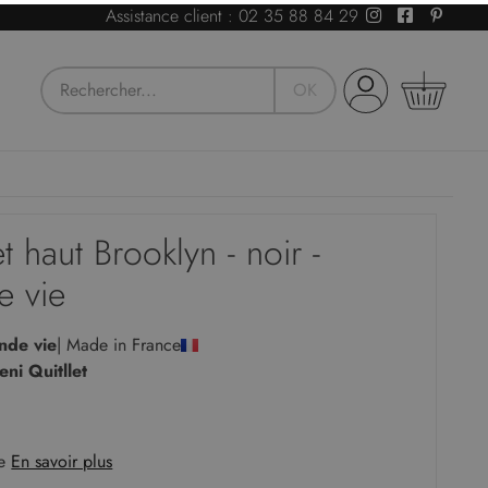
Assistance client :
02 35 88 84 29
OK
Devis
t haut Brooklyn - noir -
ous avez besoin de conseils ou d'un devis pour
e vie
otre activité professionnelle ?
Notre Service
lient est là pour vous guider vers la solution idéale.
nde vie
| Made in France
ni Quitllet
Demandez un devis
ie
En savoir plus