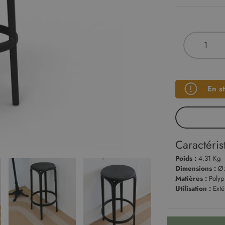
En s
Caractéris
Poids :
4.31 Kg
Dimensions :
Ø:
Matières :
Polyp
Utilisation :
Exté