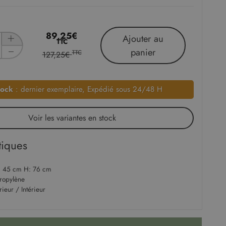
89,25€
Ajouter au
TTC
panier
TTC
127,25€
tock
: dernier exemplaire, Expédié sous 24/48 H
Voir les variantes en stock
tiques
 45 cm H: 76 cm
ropylène
rieur / Intérieur