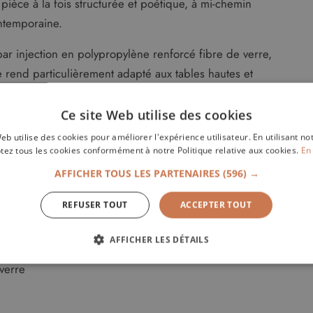
 pièce à la fois structurée et poétique, à mi-chemin
ontemporaine.
ar injection en polypropylène renforcé fibre de verre,
le rend particulièrement adapté aux tables hautes et
s'adapte aussi bien aux espaces de restauration qu'aux
Ce site Web utilise des cookies
 aux intempéries et aux usages intensifs.
eb utilise des cookies pour améliorer l'expérience utilisateur. En utilisant no
tez tous les cookies conformément à notre Politique relative aux cookies.
En 
AFFICHER TOUS LES PARTENAIRES
(596) →
REFUSER TOUT
ACCEPTER TOUT
AFFICHER LES DÉTAILS
ÉCESSAIRES
PERFORMANCE
CIBLAGE
FONCT
 verre