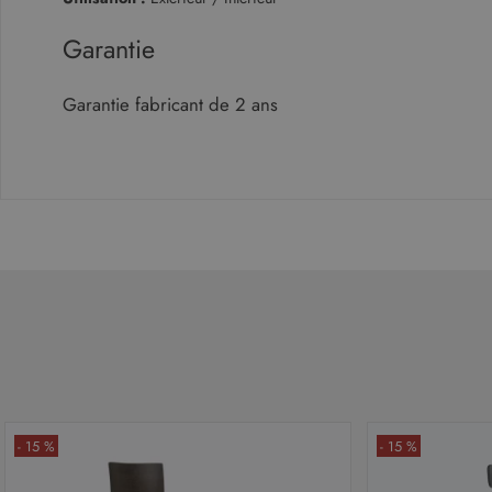
.malo
_gcl_au
Google LLC
.malouet.fr
Garantie
test_cookie
Google LLC
Garantie fabricant de 2 ans
.doubleclick
- 15 %
- 15 %