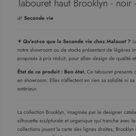
Tabouret haut Brooklyn - noir
Prostoria
🌿
Seconde vie
SCAB
Seconde vie
Secto Design
✦ Qu'est-ce que la Seconde vie chez Malouet ?
Le
notre showroom ou de stocks présentant de légères impe
Sika Design
proposés à prix réduit, pour allier design de qualité
SM Milani
Voir plus de marques
État de ce produit : Bon état.
Ce tabouret presents d
en showroom. Elles n'affectent en rien sa solidité ni sa 
extérieur.
La collection Brooklyn, imaginée par le designer cata
silhouette sculpturale et organique qui tranche avec l
collections jouent la carte des lignes droites, Brookly