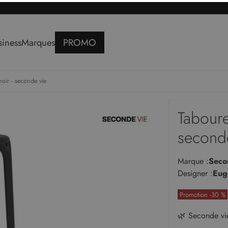
siness
Marques
PROMO
noir - seconde vie
reaux
Rangements
Lits
reaux
Étagères
Lits doubles
Taboure
teuils de bureaux
Bibliothèques
Lits simples
V
second
Buffets
v
Meuble TV
c
Marque :
Seco
s
Armoires
Designer :
Euge
Consoles
Promotion -30 %
e
🌿 Seconde v