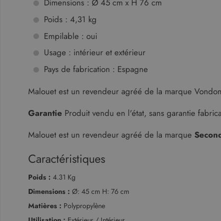
Dimensions : Ø 45 cm x H 76 cm
Poids : 4,31 kg
Empilable : oui
Str
Usage : intérieur et extérieur
Les cookies strictement néce
comptes. Le site Web ne peut
Pays de fabrication : Espagne
Fo
Nom
D
Malouet est un revendeur agréé de la marque Vondo
CookieScriptConsent
Co
ww
Garantie
Produit vendu en l'état, sans garantie fabric
XSRF-TOKEN
ww
Malouet est un revendeur agréé de la marque
Second
Caractéristiques
Nom
Fourn
Poids :
4.31 Kg
Nom
cf_clearance
Fournisseur
/
Dom
Google Priv
Nom
Domaine
Dimensions :
Ø: 45 cm H: 76 cm
_ga_KZVN589Q1P
.malo
malouet_session
IDE
Google LLC
Matières :
Polypropylène
.doubleclick
_ga
Googl
Utilisation :
Extérieur / Intérieur