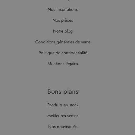
minutes
est défini
.doubleclick.net
59
par
Nos inspirations
secondes
DoubleClick
(qui
appartient à
Nos pièces
Google)
pour
Notre blog
déterminer
si le
navigateur
Conditions générales de vente
du visiteur
du site Web
prend en
Politique de confidentialité
charge les
cookies.
Mentions légales
Bons plans
Produits en stock
Meilleures ventes
Nos nouveautés