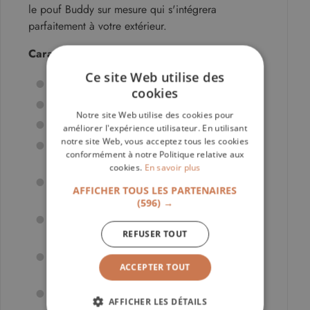
le pouf Buddy sur mesure qui s'intégrera
parfaitement à votre extérieur.
Caractéristiques techniques :
Ce site Web utilise des
Marque :
Pedrali
cookies
Collection :
Buddy
Notre site Web utilise des cookies pour
Designers :
Busetti Garuti Redaelli
améliorer l'expérience utilisateur. En utilisant
Matière Piétement :
aluminium (finition
notre site Web, vous acceptez tous les cookies
conformément à notre Politique relative aux
gris ardoise BL600E)
cookies.
En savoir plus
Matière Revêtement :
tissu outdoor
AFFICHER TOUS LES PARTENAIRES
déhoussable (finition rouge brique D24)
(596) →
Rembourrage :
mousse de polyuréthane
avec housse interne imperméable
REFUSER TOUT
Dimensions :
L 110 cm x Prof. 55 cm x H
ACCEPTER TOUT
40 cm
Usage :
extérieur
AFFICHER LES DÉTAILS