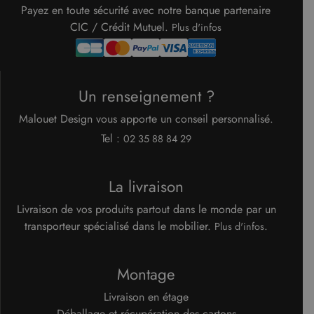
minutes
écrit pou
Payez en toute sécurité avec notre banque partenaire
aider à l
sécurité 
CIC / Crédit Mutuel.
Plus d'infos
site en
empêcha
les attaq
de
falsificat
de requê
Un renseignement ?
intersites
Malouet Design vous apporte un conseil personnalisé.
Tel :
02 35 88 84 29
Fournisseur
/
Nom
Expiration
Description
Domaine
Fournisseur
La livraison
Nom
Expiration
Description
cf_clearance
1 an
Cloudflare, Inc.
/
Domaine
.malouet.fr
Fournisseur
/
Nom
Expiration
Description
Livraison de vos produits partout dans le monde par un
_ga_KZVN589Q1P
.malouet.fr
1 an 1
Ce cookie est
Domaine
malouet_session
www.malouet.fr
1 heure 59
mois
utilisé par
transporteur spécialisé dans le mobilier.
.
Plus d'infos
minutes
Google
IDE
1 an
Ce cookie
Google LLC
Analytics
est défini
.doubleclick.net
pour
par
conserver
Doubleclick
Montage
l'état de la
et fournit
session.
des
informations
Livraison en étage
_ga
1 an 1
Ce nom de
Google LLC
sur la
mois
cookie est
.malouet.fr
manière
Déballage et récupération des cartons