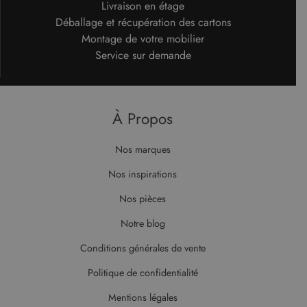
Livraison en étage
rapports
d'analyse du
test_cookie
14
Ce cookie
Google LLC
Déballage et récupération des cartons
site.
minutes
est défini
.doubleclick.net
Montage de votre mobilier
59
par
secondes
DoubleClick
Service sur demande
(qui
appartient à
Google)
pour
déterminer
si le
À Propos
navigateur
du visiteur
du site Web
prend en
Nos marques
charge les
cookies.
Nos inspirations
Nos pièces
Notre blog
Conditions générales de vente
Politique de confidentialité
Mentions légales